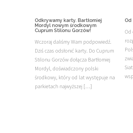
Odkrywamy karty. Bartłomiej
Od 
Mordyl nowym środkowym
Cuprum Stilonu Gorzów!
Od 
roz
Wczoraj daliśmy Wam podpowiedź.
Pol
Dziś czas odsłonić karty. Do Cuprum
zwi
Stilonu Gorzów dołącza Bartłomiej
Sia
Mordyl, doświadczony polski
wsp
środkowy, który od lat występuje na
parkietach najwyższej […]