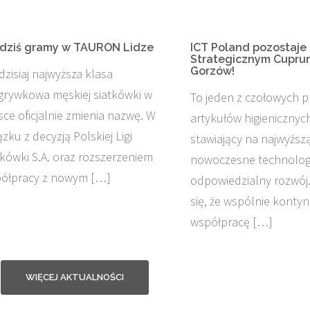
dziś gramy w TAURON Lidze
ICT Poland pozostaje
Strategicznym Cuprum
Gorzów!
dzisiaj najwyższa klasa
grywkowa męskiej siatkówki w
To jeden z czołowych 
sce oficjalnie zmienia nazwę. W
artykułów higienicznyc
ązku z decyzją Polskiej Ligi
stawiający na najwyższą
tkówki S.A. oraz rozszerzeniem
nowoczesne technologi
ółpracy z nowym […]
odpowiedzialny rozwój
się, że wspólnie konty
współpracę […]
WIĘCEJ AKTUALNOŚCI