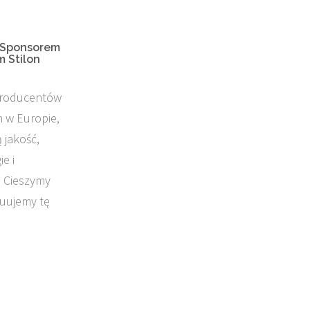
 Sponsorem
 Stilon
producentów
h w Europie,
 jakość,
e i
. Cieszymy
nuujemy tę