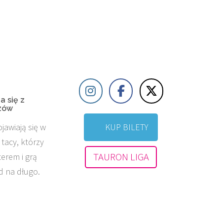
 się z
zów
jawiają się w
KUP BILETY
 tacy, którzy
TAURON LIGA
erem i grą
d na długo.