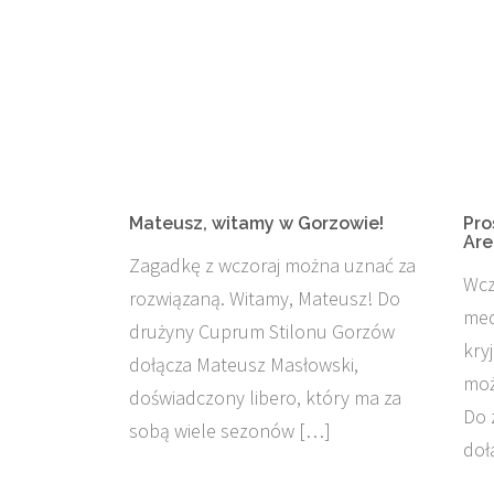
Mateusz, witamy w Gorzowie!
Pro
Are
Zagadkę z wczoraj można uznać za
Wcz
rozwiązaną. Witamy, Mateusz! Do
med
drużyny Cuprum Stilonu Gorzów
kry
dołącza Mateusz Masłowski,
moż
doświadczony libero, który ma za
Do 
sobą wiele sezonów […]
doł