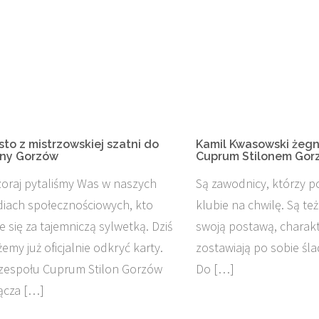
sto z mistrzowskiej szatni do
Kamil Kwasowski żegna
ny Gorzów
Cuprum Stilonem Gor
oraj pytaliśmy Was w naszych
Są zawodnicy, którzy po
iach społecznościowych, kto
klubie na chwilę. Są też
je się za tajemniczą sylwetką. Dziś
swoją postawą, charakt
emy już oficjalnie odkryć karty.
zostawiają po sobie śla
zespołu Cuprum Stilon Gorzów
Do […]
ącza […]