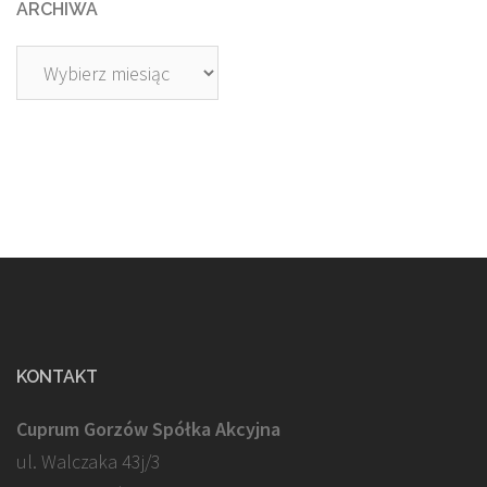
ARCHIWA
Archiwa
KONTAKT
Cuprum Gorzów Spółka Akcyjna
ul. Walczaka 43j/3