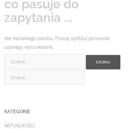
co pasuje do
zapytania ...
Nie ma takiego zasobu. Proszę spróbuj ponownie
używając wyszukiwarki.
Szukaj:
Szukaj:
KATEGORIE
AKTUALNOŚCI