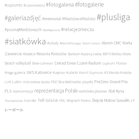
#fotogalerie
#fotogaleria
#cuprumtv
#czasnarewanż
#plusliga
#galeriazdjęć
#memoriał
#MiedziowaMlodziez
#relacjezmeczu
#poznajMiedziowych
#pożegnania
#siatkówka
Aluron CMC Warta
#szkoły
#WartoPomagac
Adam Lorenc
Asseco Resovia Rzeszów
Zawiercie
Barkom Każany Lwów
BBTS Bielsko-Biała
beach volleyball
Cerrad Enea Czarni Radom
cuprum
Florian
Biało-czerwoni
galeria
GKS Katowice
Kajetan Kubicki
Krage
Kamil Szymura
KS Wanda Kraków
PreZero Grand Prix
LUK Lublin
PGE Skra Bełchatów
mistrzostwa świata
playoffy
reprezentacja Polski
PLS
Stal Nysa
siatkówka plażowa
reprezentacja
transfer
Trefl Gdańsk
Ślepsk Malow Suwałki
VNL
Wojciech Ferens
バ
Staropolanka
レーボール