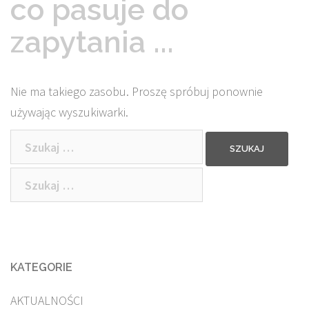
co pasuje do
zapytania ...
Nie ma takiego zasobu. Proszę spróbuj ponownie
używając wyszukiwarki.
Szukaj:
Szukaj:
KATEGORIE
AKTUALNOŚCI