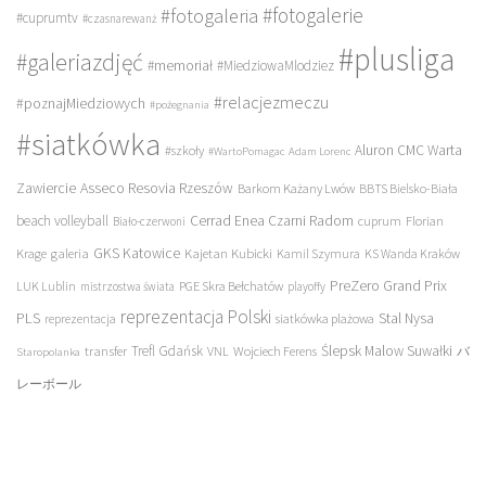
#fotogalerie
#fotogaleria
#cuprumtv
#czasnarewanż
#plusliga
#galeriazdjęć
#memoriał
#MiedziowaMlodziez
#relacjezmeczu
#poznajMiedziowych
#pożegnania
#siatkówka
Aluron CMC Warta
#szkoły
#WartoPomagac
Adam Lorenc
Asseco Resovia Rzeszów
Zawiercie
Barkom Każany Lwów
BBTS Bielsko-Biała
beach volleyball
Cerrad Enea Czarni Radom
cuprum
Florian
Biało-czerwoni
galeria
GKS Katowice
Kajetan Kubicki
Krage
Kamil Szymura
KS Wanda Kraków
PreZero Grand Prix
LUK Lublin
PGE Skra Bełchatów
mistrzostwa świata
playoffy
reprezentacja Polski
PLS
Stal Nysa
siatkówka plażowa
reprezentacja
transfer
Trefl Gdańsk
Ślepsk Malow Suwałki
VNL
Wojciech Ferens
バ
Staropolanka
レーボール