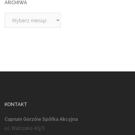
ARCHIWA
Archiwa
KONTAKT
Cuprum Gorzów Spółka Akcyjna
ul. Walczaka 43j/3