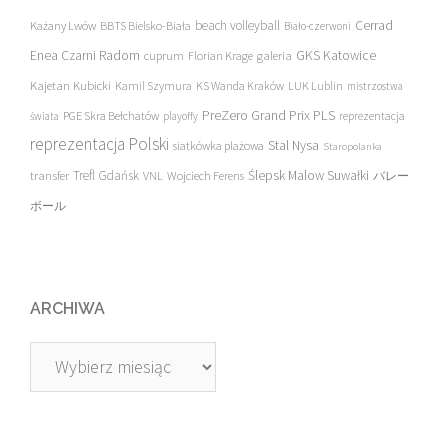
beach volleyball
Cerrad
Każany Lwów
BBTS Bielsko-Biała
Biało-czerwoni
Enea Czarni Radom
galeria
GKS Katowice
cuprum
Florian Krage
Kajetan Kubicki
Kamil Szymura
KS Wanda Kraków
LUK Lublin
mistrzostwa
PreZero Grand Prix PLS
PGE Skra Bełchatów
świata
playoffy
reprezentacja
reprezentacja Polski
Stal Nysa
siatkówka plażowa
Staropolanka
transfer
Trefl Gdańsk
Ślepsk Malow Suwałki
VNL
Wojciech Ferens
バレー
ボール
ARCHIWA
Archiwa