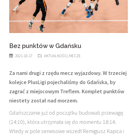
Bez punktów w Gdańsku
2021-10-17
AKTUALNOŚCI
,
MECZE
Za nami drugi z rzędu mecz wyjazdowy. W trzeciej
kolejce PlusLigi pojechaliśmy do Gdańska, by
zagrać z miejscowym Treflem. Komplet punktów
niestety został nad morzem.
Gdańszczanie już od początku budowali przewagę
(14:10), która utrzymała się do momentu 18:14.
Wtedy w pole serwisowe wszedł Remigiusz Kapica i