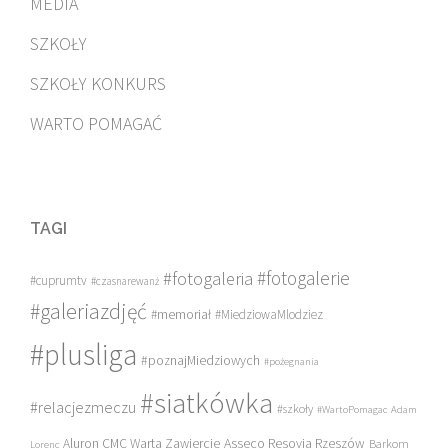
MEDIA
SZKOŁY
SZKOŁY KONKURS
WARTO POMAGAĆ
TAGI
#fotogalerie
#fotogaleria
#cuprumtv
#czasnarewanż
#galeriazdjęć
#memoriał
#MiedziowaMlodziez
#plusliga
#poznajMiedziowych
#pożegnania
#siatkówka
#relacjezmeczu
#szkoły
#WartoPomagac
Adam
Asseco Resovia Rzeszów
Aluron CMC Warta Zawiercie
Barkom
Lorenc