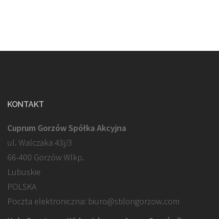
KONTAKT
Cuprum Gorzów Spółka Akcyjna
ul. Walczaka 43j/3
66-400 Gorzów Wlkp.
Lubuskie
POLSKA
Poczta elektroniczna: biuro@stilongorzow.com