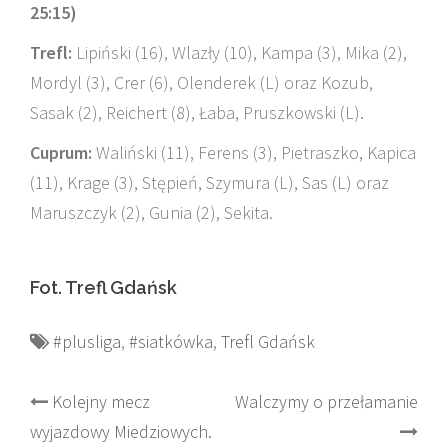
25:15)
Trefl:
Lipiński (16), Wlazły (10), Kampa (3), Mika (2),
Mordyl (3), Crer (6), Olenderek (L) oraz Kozub,
Sasak (2), Reichert (8), Łaba, Pruszkowski (L).
Cuprum:
Waliński (11), Ferens (3), Pietraszko, Kapica
(11), Krage (3), Stępień, Szymura (L), Sas (L) oraz
Maruszczyk (2), Gunia (2), Sekita.
Fot. Trefl Gdańsk
#plusliga
,
#siatkówka
,
Trefl Gdańsk
Post
Kolejny mecz
Walczymy o przełamanie
wyjazdowy Miedziowych.
navigation