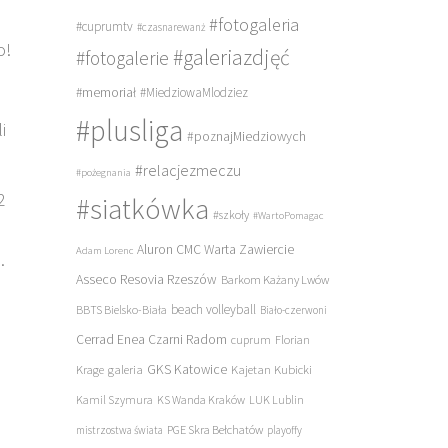
#fotogaleria
#cuprumtv
#czasnarewanż
o!
#galeriazdjęć
#fotogalerie
#memoriał
#MiedziowaMlodziez
#plusliga
i
#poznajMiedziowych
#relacjezmeczu
#pożegnania
2
#siatkówka
#szkoły
#WartoPomagac
Aluron CMC Warta Zawiercie
Adam Lorenc
.
Asseco Resovia Rzeszów
Barkom Każany Lwów
beach volleyball
BBTS Bielsko-Biała
Biało-czerwoni
Cerrad Enea Czarni Radom
cuprum
Florian
galeria
GKS Katowice
Kajetan Kubicki
Krage
Kamil Szymura
KS Wanda Kraków
LUK Lublin
PGE Skra Bełchatów
mistrzostwa świata
playoffy