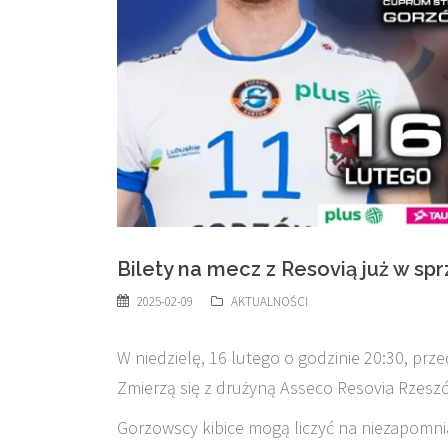
Bilety na mecz z Resovią już w sp
2025-02-09
AKTUALNOŚCI
W niedzielę, 16 lutego o godzinie 20:30, pr
Zmierzą się z drużyną Asseco Resovia Rzeszó
Gorzowscy kibice mogą liczyć na niezapomnia