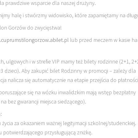
da prawdziwe wsparcie dla naszej drużyny.
łnijmy halę i stwórzmy widowisko, które zapamiętamy na dług
ilon Gorzów do zwycięstwa!
cuprumstilongorzow.abilet.pl
lub przed meczem w kasie hal
 ulgowych i w strefie VIP mamy też bilety rodzinne (2+1, 2+
+3 dzieci). Aby zakupić bilet Rodzinny w promocji – zależy dla
cja nalicza się automatycznie na etapie przejścia do płatności
 poruszające się na wózku inwalidzkim mają wstęp bezpłatny
na bez gwarancji miejsca siedzącego).
:
u życia za okazaniem ważnej legitymacji szkolnej/studenckiej.
u potwierdzającego przysługującą zniżkę.