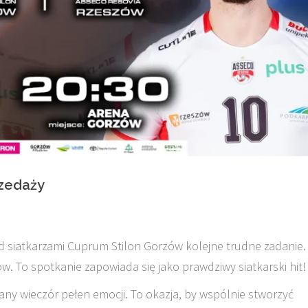
rzedaży
zed siatkarzami Cuprum Stilon Gorzów kolejne trudne zadanie.
w. To spotkanie zapowiada się jako prawdziwy siatkarski hit!
ny wieczór pełen emocji. To okazja, by wspólnie stworzyć