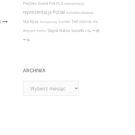
PreZero Grand Prix PLS
reprezentacja
reprezentacja Polski
siatkówka plażowa
p
Stal Nysa
transfer
Trefl Gdańsk
VNL
Staropolanka
Ślepsk Malow Suwałki
Wojciech Ferens
バレーボ
ール
ARCHIWA
Archiwa