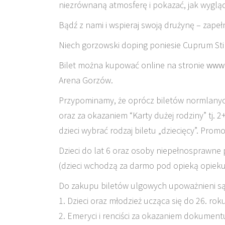
niezrównaną atmosferę i pokazać, jak wyglą
Bądź z nami i wspieraj swoją drużynę – zape
Niech gorzowski doping poniesie Cuprum St
Bilet można kupować online na stronie
www.
Arena Gorzów.
Przypominamy, że oprócz biletów normlanych,
oraz za okazaniem “Karty dużej rodziny” tj. 2
dzieci wybrać rodzaj biletu „dziecięcy”. Promo
Dzieci do lat 6 oraz osoby niepełnosprawne
(dzieci wchodzą za darmo pod opieką opieku
Do zakupu biletów ulgowych upoważnieni są
1. Dzieci oraz młodzież ucząca się do 26. rok
2. Emeryci i renciści za okazaniem dokument