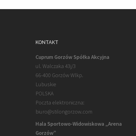
KONTAKT
Cuprum Gorzów Spółka Akcyjna
ul. Walczaka 43j/3
66-400 Gorzów Wlkp.
Lubuskie
POLSKA
Poczta elektroniczna:
biuro@stilongorzow.com
Hala Sportowo-Widowiskowa „Arena
Gorzów”