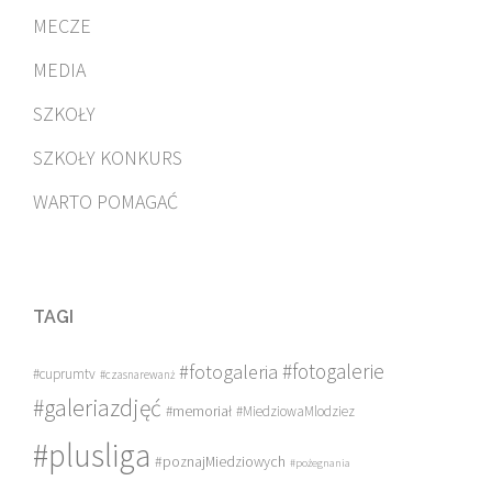
MECZE
MEDIA
SZKOŁY
SZKOŁY KONKURS
WARTO POMAGAĆ
TAGI
#fotogalerie
#fotogaleria
#cuprumtv
#czasnarewanż
#galeriazdjęć
#memoriał
#MiedziowaMlodziez
#plusliga
#poznajMiedziowych
#pożegnania