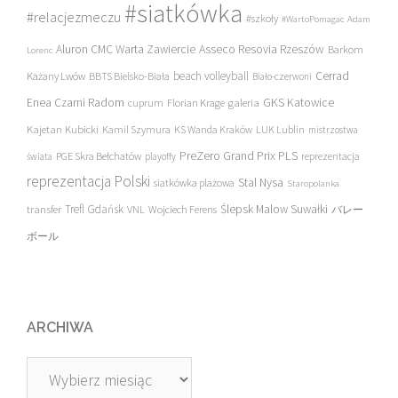
#siatkówka
#relacjezmeczu
#szkoły
#WartoPomagac
Adam
Asseco Resovia Rzeszów
Aluron CMC Warta Zawiercie
Barkom
Lorenc
beach volleyball
Cerrad
Każany Lwów
BBTS Bielsko-Biała
Biało-czerwoni
Enea Czarni Radom
galeria
GKS Katowice
cuprum
Florian Krage
Kajetan Kubicki
Kamil Szymura
KS Wanda Kraków
LUK Lublin
mistrzostwa
PreZero Grand Prix PLS
PGE Skra Bełchatów
świata
playoffy
reprezentacja
reprezentacja Polski
Stal Nysa
siatkówka plażowa
Staropolanka
transfer
Trefl Gdańsk
Ślepsk Malow Suwałki
VNL
Wojciech Ferens
バレー
ボール
ARCHIWA
Archiwa