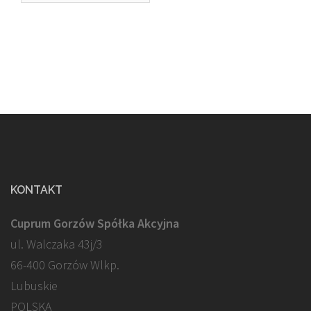
KONTAKT
Cuprum Gorzów Spółka Akcyjna
ul. Walczaka 43j/3
66-400 Gorzów Wlkp.
Lubuskie
POLSKA