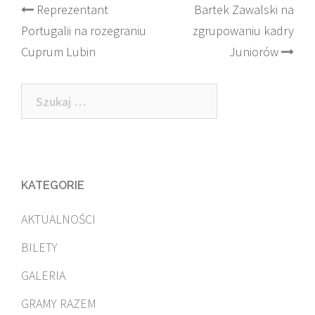
Post
Reprezentant
Bartek Zawalski na
Portugalii na rozegraniu
zgrupowaniu kadry
navigation
Cuprum Lubin
Juniorów
Szukaj:
KATEGORIE
AKTUALNOŚCI
BILETY
GALERIA
GRAMY RAZEM