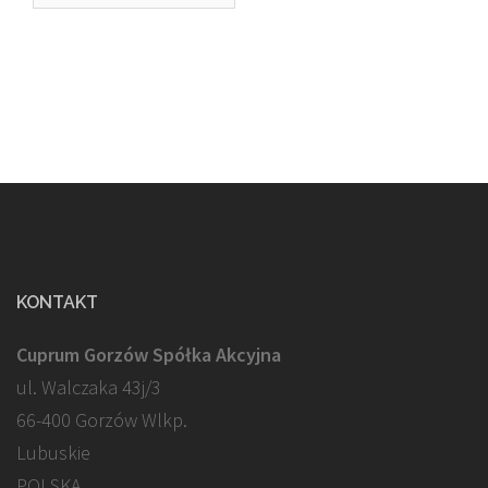
KONTAKT
Cuprum Gorzów Spółka Akcyjna
ul. Walczaka 43j/3
66-400 Gorzów Wlkp.
Lubuskie
POLSKA