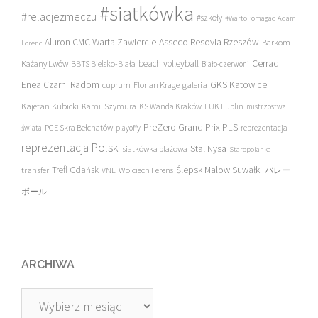
#siatkówka
#relacjezmeczu
#szkoły
#WartoPomagac
Adam
Asseco Resovia Rzeszów
Aluron CMC Warta Zawiercie
Barkom
Lorenc
beach volleyball
Cerrad
Każany Lwów
BBTS Bielsko-Biała
Biało-czerwoni
Enea Czarni Radom
galeria
GKS Katowice
cuprum
Florian Krage
Kajetan Kubicki
Kamil Szymura
KS Wanda Kraków
LUK Lublin
mistrzostwa
PreZero Grand Prix PLS
PGE Skra Bełchatów
świata
playoffy
reprezentacja
reprezentacja Polski
Stal Nysa
siatkówka plażowa
Staropolanka
transfer
Trefl Gdańsk
Ślepsk Malow Suwałki
VNL
Wojciech Ferens
バレー
ボール
ARCHIWA
Archiwa