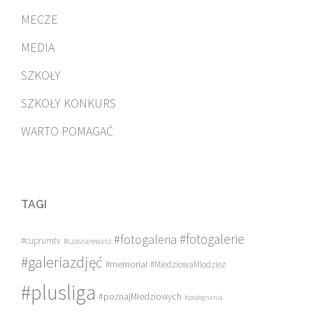
MECZE
MEDIA
SZKOŁY
SZKOŁY KONKURS
WARTO POMAGAĆ
TAGI
#fotogalerie
#fotogaleria
#cuprumtv
#czasnarewanż
#galeriazdjęć
#memoriał
#MiedziowaMlodziez
#plusliga
#poznajMiedziowych
#pożegnania