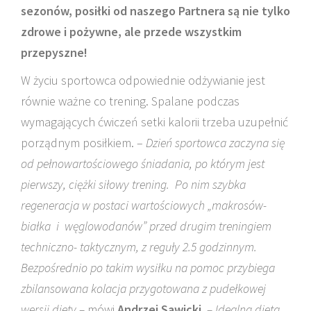
sezonów, posiłki od naszego Partnera są nie tylko
zdrowe i pożywne, ale przede wszystkim
przepyszne!
W życiu sportowca odpowiednie odżywianie jest
równie ważne co trening. Spalane podczas
wymagających ćwiczeń setki kalorii trzeba uzupełnić
porządnym posiłkiem. –
Dzień sportowca zaczyna się
od pełnowartościowego śniadania, po którym jest
pierwszy, ciężki siłowy trening. Po nim szybka
regeneracja w postaci wartościowych „makrosów-
białka i węglowodanów” przed drugim treningiem
techniczno- taktycznym, z reguły 2.5 godzinnym.
Bezpośrednio po takim wysiłku na pomoc przybiega
zbilansowana kolacja przygotowana z pudełkowej
wersji diety.–
mówi
Andrzej Sawicki.
– Idealna dieta