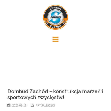
Skip
to
content
Dombud Zachód – konstrukcja marzeń i
sportowych zwycięstw!
2025-08-18
AKTUALNOŚCI