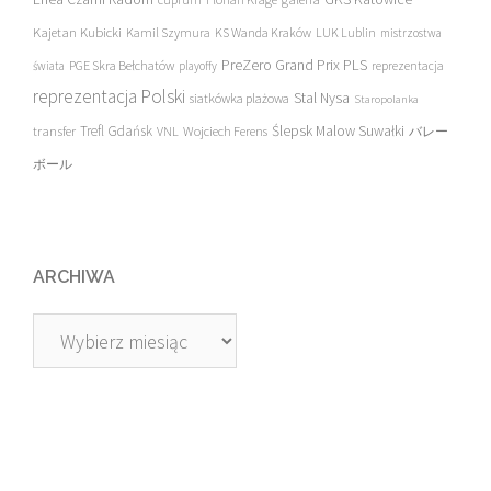
Kajetan Kubicki
Kamil Szymura
KS Wanda Kraków
LUK Lublin
mistrzostwa
PreZero Grand Prix PLS
PGE Skra Bełchatów
świata
playoffy
reprezentacja
reprezentacja Polski
Stal Nysa
siatkówka plażowa
Staropolanka
transfer
Trefl Gdańsk
Ślepsk Malow Suwałki
VNL
Wojciech Ferens
バレー
ボール
ARCHIWA
Archiwa