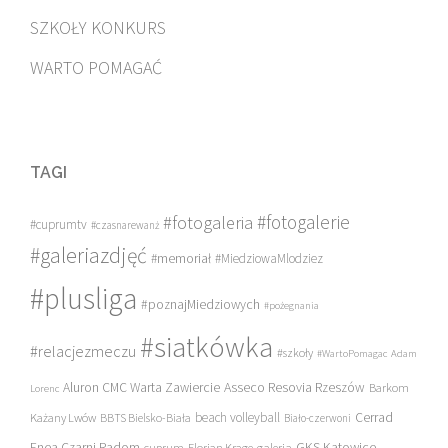
SZKOŁY KONKURS
WARTO POMAGAĆ
TAGI
#fotogalerie
#fotogaleria
#cuprumtv
#czasnarewanż
#galeriazdjęć
#memoriał
#MiedziowaMlodziez
#plusliga
#poznajMiedziowych
#pożegnania
#siatkówka
#relacjezmeczu
#szkoły
#WartoPomagac
Adam
Asseco Resovia Rzeszów
Aluron CMC Warta Zawiercie
Barkom
Lorenc
beach volleyball
Cerrad
Każany Lwów
BBTS Bielsko-Biała
Biało-czerwoni
Enea Czarni Radom
galeria
GKS Katowice
cuprum
Florian Krage