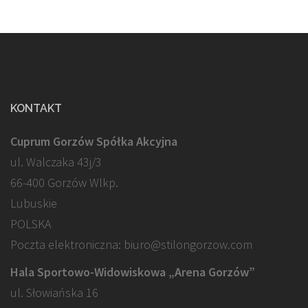
KONTAKT
Cuprum Gorzów Spółka Akcyjna
ul. Walczaka 43j/3
66-400 Gorzów Wlkp.
Lubuskie
POLSKA
Poczta elektroniczna: biuro@stilongorzow.com
Hala Sportowo-Widowiskowa „Arena Gorzów”
ul. Słowiańska 16