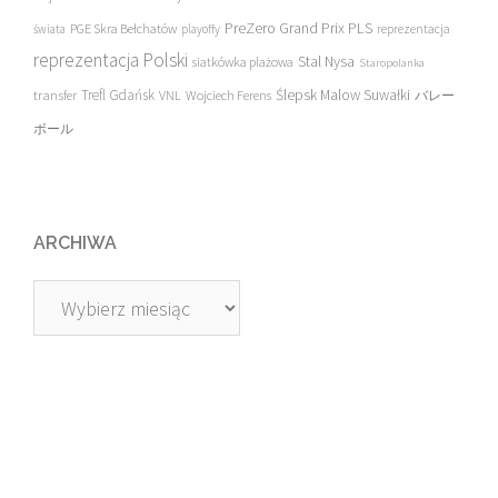
PreZero Grand Prix PLS
PGE Skra Bełchatów
świata
playoffy
reprezentacja
reprezentacja Polski
Stal Nysa
siatkówka plażowa
Staropolanka
transfer
Trefl Gdańsk
Ślepsk Malow Suwałki
VNL
Wojciech Ferens
バレー
ボール
ARCHIWA
Archiwa