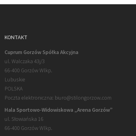
KONTAKT
Cuprum Gorzów Spółka Akcyjna
ul. Walczaka 43j/3
66-400 Gorzów Wlkp.
Lubuskie
POLSKA
Poczta elektroniczna: biuro@stilongorzow.com
Hala Sportowo-Widowiskowa „Arena Gorzów”
ul. Słowiańska 16
66-400 Gorzów Wlkp.