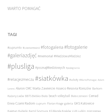
WARTO POMAGAĆ
TAGI
#fotogalerie
#fotogaleria
#cuprumtv
#czasnarewanż
#galeriazdjęć
#memoriał
#MiedziowaMlodziez
#plusliga
#poznajMiedziowych
#pożegnania
#siatkówka
#relacjezmeczu
#szkoły
#WartoPomagac
Adam
Asseco Resovia Rzeszów
Aluron CMC Warta Zawiercie
Barkom
Lorenc
beach volleyball
Cerrad
Każany Lwów
BBTS Bielsko-Biała
Biało-czerwoni
Enea Czarni Radom
galeria
GKS Katowice
cuprum
Florian Krage
Kajetan Kubicki
Kamil Szymura
KS Wanda Kraków
LUK Lublin
mistrzostwa