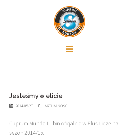
Skip
to
content
Jesteśmy w elicie
2014-05-27
AKTUALNOŚCI
Cuprum Mundo Lubin oficjalnie w Plus Lidze na
sezon 2014/15.