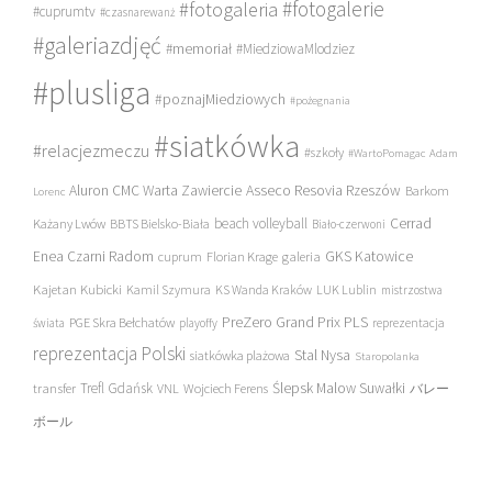
#fotogalerie
#fotogaleria
#cuprumtv
#czasnarewanż
#galeriazdjęć
#memoriał
#MiedziowaMlodziez
#plusliga
#poznajMiedziowych
#pożegnania
#siatkówka
#relacjezmeczu
#szkoły
#WartoPomagac
Adam
Asseco Resovia Rzeszów
Aluron CMC Warta Zawiercie
Barkom
Lorenc
beach volleyball
Cerrad
Każany Lwów
BBTS Bielsko-Biała
Biało-czerwoni
Enea Czarni Radom
galeria
GKS Katowice
cuprum
Florian Krage
Kajetan Kubicki
Kamil Szymura
KS Wanda Kraków
LUK Lublin
mistrzostwa
PreZero Grand Prix PLS
PGE Skra Bełchatów
świata
playoffy
reprezentacja
reprezentacja Polski
Stal Nysa
siatkówka plażowa
Staropolanka
transfer
Trefl Gdańsk
Ślepsk Malow Suwałki
VNL
Wojciech Ferens
バレー
ボール