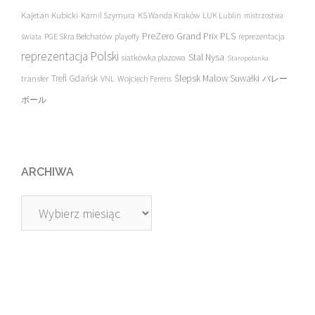
Kajetan Kubicki
Kamil Szymura
KS Wanda Kraków
LUK Lublin
mistrzostwa
PreZero Grand Prix PLS
PGE Skra Bełchatów
świata
playoffy
reprezentacja
reprezentacja Polski
Stal Nysa
siatkówka plażowa
Staropolanka
transfer
Trefl Gdańsk
Ślepsk Malow Suwałki
VNL
Wojciech Ferens
バレー
ボール
ARCHIWA
Archiwa