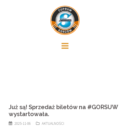
Skip
to
content
Już są! Sprzedaż biletów na #GORSUW
wystartowała.
2025-11-06
AKTUALNOŚCI