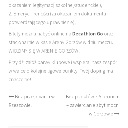
okazaniem legitymacji szkolnej/studenckiej),
2. Emeryci i renciści (za okazaniem dokumentu
potwierdzającego uprawnienie),
Bilety można nabyć online na
Decathlon Go
oraz
stacjonarnie w kasie Areny Gorzów w dniu meczu.
WIDZIMY SIĘ W ARENIE GORZÓW!
Przyjdź, załóż barwy klubowe i wspieraj nasz zespół
w walce o kolejne ligowe punkty. Twój doping ma
znaczenie!
Post
Bez przełamania w
Bez punktów z Aluronem
Rzeszowie.
– zawiercianie zbyt mocni
navigation
w Gorzowie