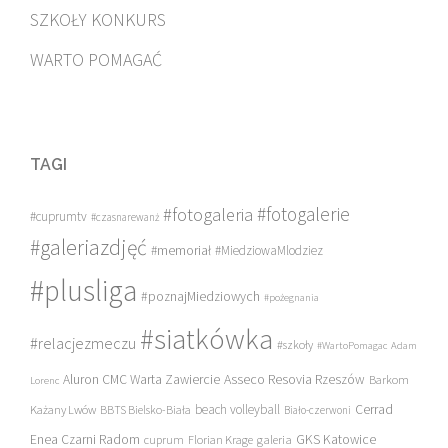
SZKOŁY KONKURS
WARTO POMAGAĆ
TAGI
#fotogalerie
#fotogaleria
#cuprumtv
#czasnarewanż
#galeriazdjęć
#memoriał
#MiedziowaMlodziez
#plusliga
#poznajMiedziowych
#pożegnania
#siatkówka
#relacjezmeczu
#szkoły
#WartoPomagac
Adam
Asseco Resovia Rzeszów
Aluron CMC Warta Zawiercie
Barkom
Lorenc
beach volleyball
Cerrad
Każany Lwów
BBTS Bielsko-Biała
Biało-czerwoni
Enea Czarni Radom
galeria
GKS Katowice
cuprum
Florian Krage