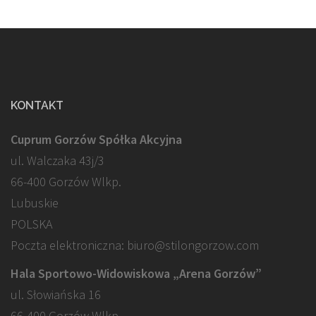
KONTAKT
Cuprum Gorzów Spółka Akcyjna
ul. Walczaka 43j/3
66-400 Gorzów Wlkp.
Lubuskie
POLSKA
Poczta elektroniczna: biuro@stilongorzow.com
Hala Sportowo-Widowiskowa „Arena Gorzów”
ul. Słowiańska 16
66-400 Gorzów Wlkp.