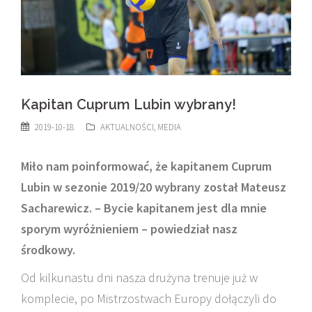
Kapitan Cuprum Lubin wybrany!
2019-10-18
AKTUALNOŚCI
,
MEDIA
Miło nam poinformować, że kapitanem Cuprum
Lubin w sezonie 2019/20 wybrany został Mateusz
Sacharewicz. – Bycie kapitanem jest dla mnie
sporym wyróżnieniem – powiedział nasz
środkowy.
Od kilkunastu dni nasza drużyna trenuje już w
komplecie, po Mistrzostwach Europy dołączyli do