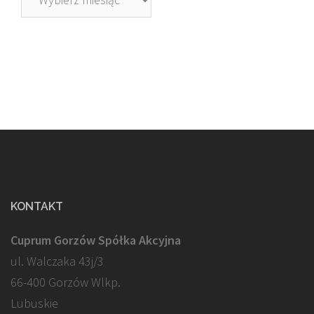
KONTAKT
Cuprum Gorzów Spółka Akcyjna
ul. Walczaka 43j/3
66-400 Gorzów Wlkp.
Lubuskie