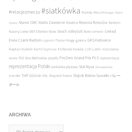
#siatkówka
#relacjezmeczu
#szkoły
#WartoPomagac
Adam
Asseco Resovia Rzeszów
Aluron CMC Warta Zawiercie
Barkom
Lorenc
beach volleyball
Cerrad
Każany Lwów
BBTS Bielsko-Biała
Biało-czerwoni
Enea Czarni Radom
galeria
GKS Katowice
cuprum
Florian Krage
Kajetan Kubicki
Kamil Szymura
KS Wanda Kraków
LUK Lublin
mistrzostwa
PreZero Grand Prix PLS
PGE Skra Bełchatów
świata
playoffy
reprezentacja
reprezentacja Polski
Stal Nysa
siatkówka plażowa
Staropolanka
transfer
Trefl Gdańsk
Ślepsk Malow Suwałki
VNL
Wojciech Ferens
バレー
ボール
ARCHIWA
Archiwa