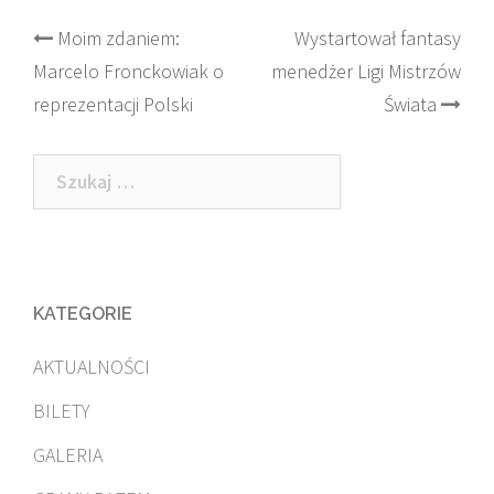
Post
Moim zdaniem:
Wystartował fantasy
Marcelo Fronckowiak o
menedżer Ligi Mistrzów
navigation
reprezentacji Polski
Świata
Szukaj:
KATEGORIE
AKTUALNOŚCI
BILETY
GALERIA