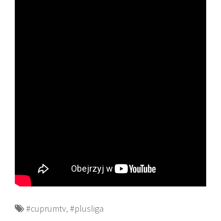
#cuprumtv
,
#plusliga