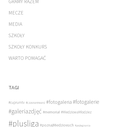
GRAMY RAZEM
MECZE
MEDIA
SZKOŁY
SZKOŁY KONKURS
WARTO POMAGAĆ
TAGI
#fotogalerie
#fotogaleria
#cuprumtv
#czasnarewanż
#galeriazdjęć
#memoriał
#MiedziowaMlodziez
#plusliga
#poznajMiedziowych
#pożegnania