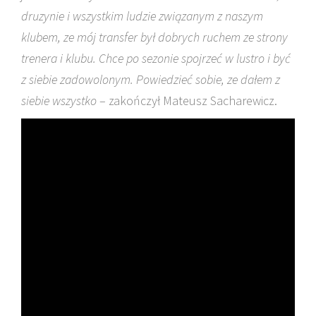
druzynie i wszystkim ludzie związanym z naszym
klubem, ze mój transfer był dobrych ruchem ze strony
trenera i klubu. Chce po sezonie spojrzeć w lustro i być
z siebie zadowolonym. Powiedzieć sobie, ze dałem z
siebie wszystko
– zakończył Mateusz Sacharewicz.