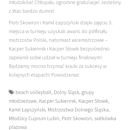
młodzików! Chłopaki, ogromne gratulacje! Jesteśmy
z Was bardzo dumni!
Piotr Skowron i Kamil Łapszyński dzięki zajęciu 3.
miejsca w turnieju uzyskali awans do półfinału
mistrzostw Polski, natomiast wicemistrzowie –
Kacper Sukiennik i Kacper Słowik bezpośrednio
zapewnili sobie udział w turnieju finałowym!
Będziemy mocno trzymać kciuki za sukcesy w
kolejnych etapach! Powodzenia!
beach volleyball
,
Dolny Śląsk
,
grupy
młodzieżowe
,
Kacper Sukiennik
,
Kacper Słowik
,
Kamil Łapszyński
,
Mistrzostwa Dolnego Śląska
,
Młodzicy Cuprum Lubin
,
Piotr Skowron
,
siatkówka
plażowa