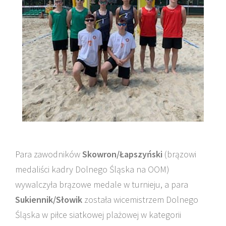
Para zawodników
Skowron/Łapszyński
(brązowi
medaliści kadry Dolnego Śląska na OOM)
wywalczyła brązowe medale w turnieju, a para
Sukiennik/Słowik
została wicemistrzem Dolnego
Śląska w piłce siatkowej plażowej w kategorii