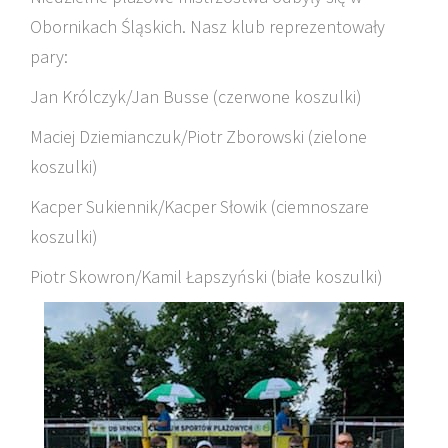
Obornikach Śląskich. Nasz klub reprezentowały
pary:
Jan Królczyk/Jan Busse (czerwone koszulki)
Maciej Dziemianczuk/Piotr Zborowski (zielone
koszulki)
Kacper Sukiennik/Kacper Słowik (ciemnoszare
koszulki)
Piotr Skowron/Kamil Łapszyński (białe koszulki)