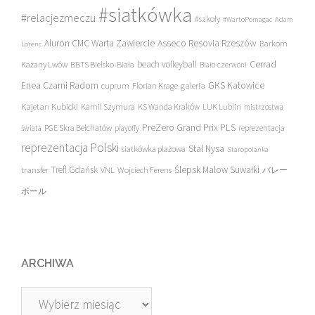
#siatkówka
#relacjezmeczu
#szkoły
#WartoPomagac
Adam
Asseco Resovia Rzeszów
Aluron CMC Warta Zawiercie
Barkom
Lorenc
beach volleyball
Cerrad
Każany Lwów
BBTS Bielsko-Biała
Biało-czerwoni
Enea Czarni Radom
galeria
GKS Katowice
cuprum
Florian Krage
Kajetan Kubicki
Kamil Szymura
KS Wanda Kraków
LUK Lublin
mistrzostwa
PreZero Grand Prix PLS
PGE Skra Bełchatów
świata
playoffy
reprezentacja
reprezentacja Polski
Stal Nysa
siatkówka plażowa
Staropolanka
transfer
Trefl Gdańsk
Ślepsk Malow Suwałki
VNL
Wojciech Ferens
バレー
ボール
ARCHIWA
Archiwa