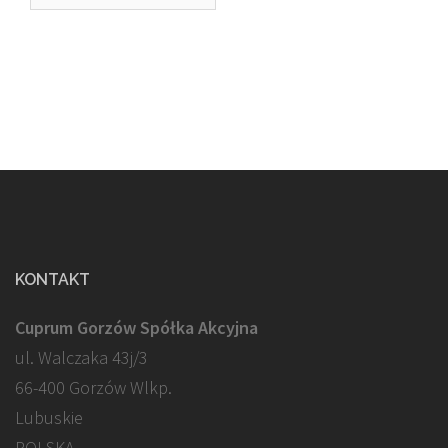
KONTAKT
Cuprum Gorzów Spółka Akcyjna
ul. Walczaka 43j/3
66-400 Gorzów Wlkp.
Lubuskie
POLSKA