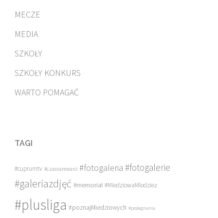
MECZE
MEDIA
SZKOŁY
SZKOŁY KONKURS
WARTO POMAGAĆ
TAGI
#fotogalerie
#fotogaleria
#cuprumtv
#czasnarewanż
#galeriazdjęć
#memoriał
#MiedziowaMlodziez
#plusliga
#poznajMiedziowych
#pożegnania