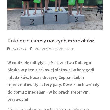
Kolejne sukcesy naszych młodzików!
2021-06-29
AKTUALNOŚCI
,
GRAMY RAZEM
W niedzielę odbyły się Mistrzostwa Dolnego
Śląska w piłce siatkowej plażowej w kategorii
młodzików. Naszą drużynę Cuprum Lubin
reprezentowały cztery pary. Dwie z nich wróciły
do domu z medalami, w kolorach srebrnym i
brązowym!
Niedzielne plażowe mistrzostwa odbyły się w