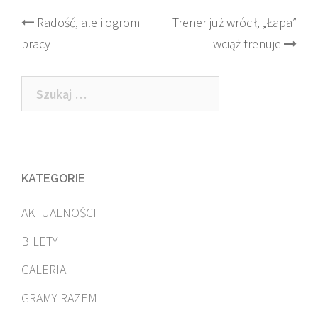
Post
Radość, ale i ogrom
Trener już wrócił, „Łapa”
pracy
wciąż trenuje
navigation
Szukaj:
KATEGORIE
AKTUALNOŚCI
BILETY
GALERIA
GRAMY RAZEM