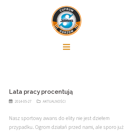
Skip
to
content
Lata pracy procentują
2014-05-27
AKTUALNOŚCI
Nasz sportowy awans do elity nie jest dziełem
przypadku. Ogrom działań przed nami, ale sporo już