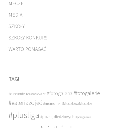
MECZE
MEDIA
SZKOŁY
SZKOŁY KONKURS
WARTO POMAGAĆ
TAGI
#fotogalerie
#fotogaleria
#cuprumtv
#czasnarewanż
#galeriazdjęć
#memoriał
#MiedziowaMlodziez
#plusliga
#poznajMiedziowych
#pożegnania