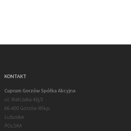
KONTAKT
Cuprum Gorzów Spółka Akcyjna
ul. Walczaka 43j/3
66-400 Gorzów Wlkp.
Lubuskie
POLSKA