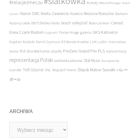
#siatkówka
#relacjezmeczu
#szkoły
#WartoPomagac
Adam
Asseco Resovia Rzeszów
Aluron CMC Warta Zawiercie
Barkom
Lorenc
beach volleyball
Cerrad
Każany Lwów
BBTS Bielsko-Biała
Biało-czerwoni
Enea Czarni Radom
galeria
GKS Katowice
cuprum
Florian Krage
Kajetan Kubicki
Kamil Szymura
KS Wanda Kraków
LUK Lublin
mistrzostwa
PreZero Grand Prix PLS
PGE Skra Bełchatów
świata
playoffy
reprezentacja
reprezentacja Polski
Stal Nysa
siatkówka plażowa
Staropolanka
transfer
Trefl Gdańsk
Ślepsk Malow Suwałki
VNL
Wojciech Ferens
バレー
ボール
ARCHIWA
Archiwa