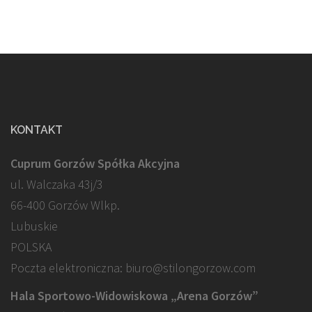
KONTAKT
Cuprum Gorzów Spółka Akcyjna
ul. Walczaka 43j/3
66-400 Gorzów Wlkp.
Lubuskie
POLSKA
Poczta elektroniczna: biuro@stilongorzow.com
Hala Sportowo-Widowiskowa „Arena Gorzów”