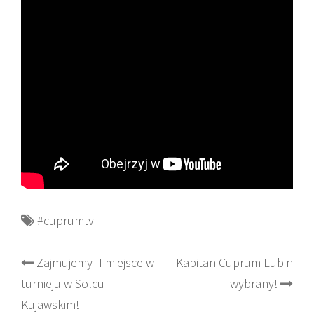
#cuprumtv
Post
Zajmujemy II miejsce w
Kapitan Cuprum Lubin
turnieju w Solcu
wybrany!
navigation
Kujawskim!