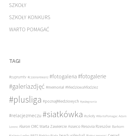
SZKOŁY
SZKOŁY KONKURS
WARTO POMAGAĆ
TAGI
#fotogalerie
#fotogaleria
#cuprumtv
#czasnarewanż
#galeriazdjęć
#memoriał
#MiedziowaMlodziez
#plusliga
#poznajMiedziowych
#pożegnania
#siatkówka
#relacjezmeczu
#szkoły
#WartoPomagac
Adam
Asseco Resovia Rzeszów
Aluron CMC Warta Zawiercie
Barkom
Lorenc
beach volleyball
Cerrad
Każany Lwów
BBTS Bielsko-Biała
Biało-czerwoni