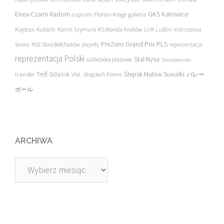
Enea Czarni Radom
galeria
GKS Katowice
cuprum
Florian Krage
Kajetan Kubicki
Kamil Szymura
KS Wanda Kraków
LUK Lublin
mistrzostwa
PreZero Grand Prix PLS
PGE Skra Bełchatów
świata
playoffy
reprezentacja
reprezentacja Polski
Stal Nysa
siatkówka plażowa
Staropolanka
transfer
Trefl Gdańsk
Ślepsk Malow Suwałki
VNL
Wojciech Ferens
バレー
ボール
ARCHIWA
Archiwa