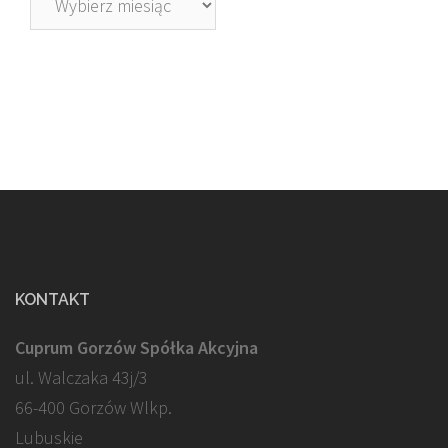
KONTAKT
Cuprum Gorzów Spółka Akcyjna
ul. Walczaka 43j/3
66-400 Gorzów Wlkp.
Lubuskie