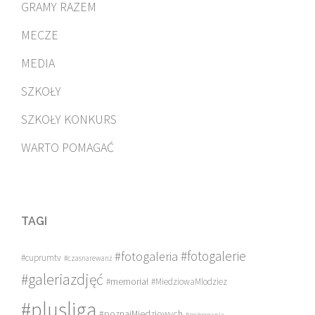
GRAMY RAZEM
MECZE
MEDIA
SZKOŁY
SZKOŁY KONKURS
WARTO POMAGAĆ
TAGI
#fotogalerie
#fotogaleria
#cuprumtv
#czasnarewanż
#galeriazdjęć
#memoriał
#MiedziowaMlodziez
#plusliga
#poznajMiedziowych
#pożegnania