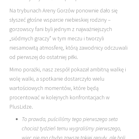
Na trybunach Areny Gorzów ponownie dało się
słyszeć głośne wsparcie niebieskiej rodziny –
gorzowscy fani byli jednym z najważniejszych
„siódmych graczy” w tym meczu i tworzyli
niesamowitą atmosferę, którą zawodnicy odczuwali
od pierwszej do ostatniej piłki.
Mimo porażki, nasz zespół pokazał ambitną walkę i
wolę walki, a spotkanie dostarczyło wielu
wartościowych momentów, które będą
procentować w kolejnych konfrontacjach w
PlusLidze.
To prawda, puściliśmy tego pierwszego seta
chociaż tydzień temu wygraliśmy pierwszego,
więc nie ma chyba zawsze takiej reguły, ale boli