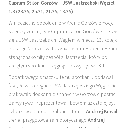
Cuprum Stilon Gorzów – JSW Jastrzębski Węgiel
1:3 (23:25, 25:21, 21:25, 18:25)
W niedzielne popołudnie w Arenie Gorzów emocje
sięgnęły zenitu, gdy Cuprum Stilon Gorzów zmierzył
się z JSW Jastrzębskim Węglem w meczu 13. kolejki
PlusLigi. Naprzeciw drużyny trenera Huberta Henno
stanął znakomity zespół z Jastrzębia, który po
zaciętym spotkaniu sięgnął po zwycięstwo 3:1.
Dodatkowego smaczku temu spotkaniu dodawał
fakt, że w szeregach JSW Jastrzębskiego Węgla nie
brakowało doskonale znanych w Gorzowie postaci.
Barwy rywali reprezentowali bowiem aż czterej byli
członkowie Cuprum Stilonu – trener
Andrzej Kowal
,
trener przygotowania motorycznego
Andrzej