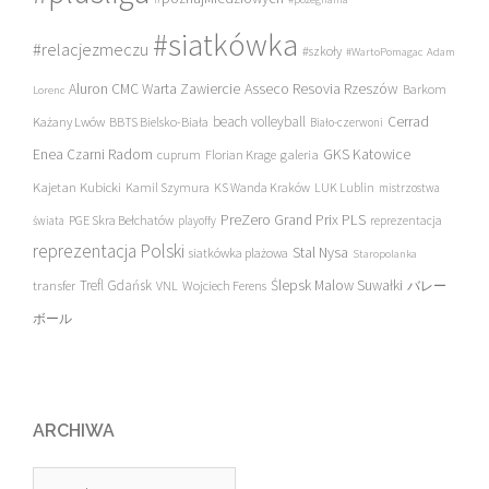
#siatkówka
#relacjezmeczu
#szkoły
#WartoPomagac
Adam
Asseco Resovia Rzeszów
Aluron CMC Warta Zawiercie
Barkom
Lorenc
beach volleyball
Cerrad
Każany Lwów
BBTS Bielsko-Biała
Biało-czerwoni
Enea Czarni Radom
galeria
GKS Katowice
cuprum
Florian Krage
Kajetan Kubicki
Kamil Szymura
KS Wanda Kraków
LUK Lublin
mistrzostwa
PreZero Grand Prix PLS
PGE Skra Bełchatów
świata
playoffy
reprezentacja
reprezentacja Polski
Stal Nysa
siatkówka plażowa
Staropolanka
transfer
Trefl Gdańsk
Ślepsk Malow Suwałki
VNL
Wojciech Ferens
バレー
ボール
ARCHIWA
Archiwa