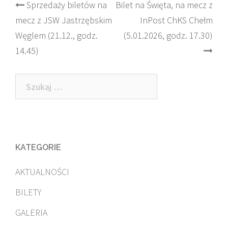
Post
Sprzedaży biletów na
Bilet na Święta, na mecz z
mecz z JSW Jastrzębskim
InPost ChKS Chełm
navigation
Węglem (21.12., godz.
(5.01.2026, godz. 17.30)
14.45)
Szukaj:
KATEGORIE
AKTUALNOŚCI
BILETY
GALERIA