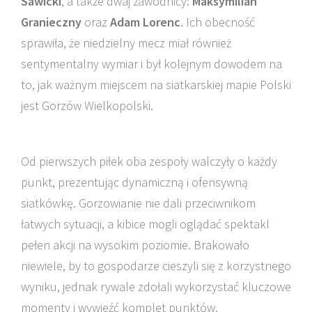
Sawicki
, a także dwaj zawodnicy:
Maksymilian
Granieczny
oraz
Adam Lorenc
. Ich obecność
sprawiła, że niedzielny mecz miał również
sentymentalny wymiar i był kolejnym dowodem na
to, jak ważnym miejscem na siatkarskiej mapie Polski
jest Gorzów Wielkopolski.
Od pierwszych piłek oba zespoły walczyły o każdy
punkt, prezentując dynamiczną i ofensywną
siatkówkę. Gorzowianie nie dali przeciwnikom
łatwych sytuacji, a kibice mogli oglądać spektakl
pełen akcji na wysokim poziomie. Brakowało
niewiele, by to gospodarze cieszyli się z korzystnego
wyniku, jednak rywale zdołali wykorzystać kluczowe
momenty i wywieźć komplet punktów.