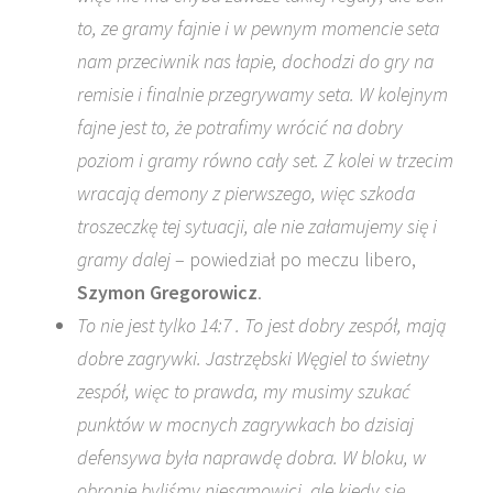
to, ze gramy fajnie i w pewnym momencie seta
nam przeciwnik nas łapie, dochodzi do gry na
remisie i finalnie przegrywamy seta. W kolejnym
fajne jest to, że potrafimy wrócić na dobry
poziom i gramy równo cały set. Z kolei w trzecim
wracają demony z pierwszego, więc szkoda
troszeczkę tej sytuacji, ale nie załamujemy się i
gramy dalej
– powiedział po meczu libero,
Szymon Gregorowicz
.
To nie jest tylko 14:7 . To jest dobry zespół, mają
dobre zagrywki. Jastrzębski Węgiel to świetny
zespół, więc to prawda, my musimy szukać
punktów w mocnych zagrywkach bo dzisiaj
defensywa była naprawdę dobra. W bloku, w
obronie byliśmy niesamowici, ale kiedy się