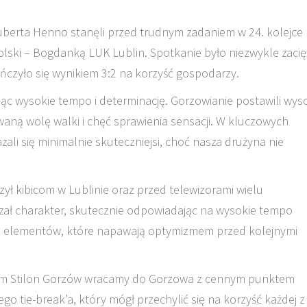
uberta Henno stanęli przed trudnym zadaniem w 24. kolejce
olski – Bogdanką LUK Lublin. Spotkanie było niezwykle zacięt
ończyło się wynikiem 3:2 na korzyść gospodarzy.
jąc wysokie tempo i determinację. Gorzowianie postawili wy
ną wolę walki i chęć sprawienia sensacji. W kluczowych
azali się minimalnie skuteczniejsi, choć nasza drużyna nie
czył kibicom w Lublinie oraz przed telewizorami wielu
zał charakter, skutecznie odpowiadając na wysokie tempo
ro elementów, które napawają optymizmem przed kolejnymi
um Stilon Gorzów wracamy do Gorzowa z cennym punktem
ego tie-break’a, który mógł przechylić się na korzyść każdej z