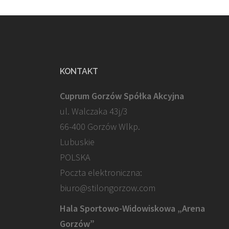
KONTAKT
Cuprum Gorzów Spółka Akcyjna
ul. Walczaka 43j/3
66-400 Gorzów Wlkp.
Lubuskie
POLSKA
Poczta elektroniczna:
biuro@stilongorzow.com
Hala Sportowo-Widowiskowa „Arena
Gorzów”