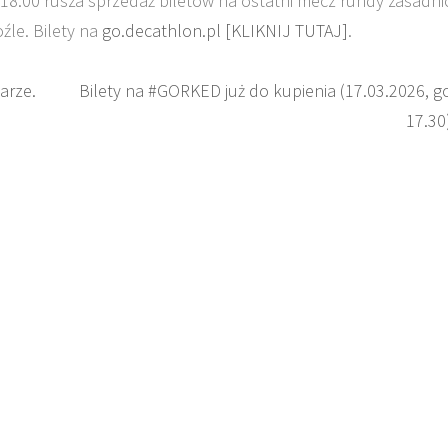
 18.00 rusza sprzedaż biletów na ostatni mecz rundy zasadni
źle. Bilety na
go.decathlon.pl [KLIKNIJ TUTAJ]
.
arze.
Bilety na #GORKED już do kupienia (17.03.2026, g
17.30