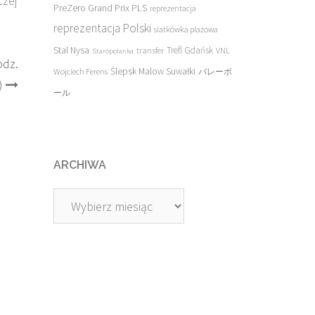
czej
PreZero Grand Prix PLS
reprezentacja
reprezentacja Polski
siatkówka plażowa
Stal Nysa
transfer
Trefl Gdańsk
VNL
Staropolanka
odz.
Ślepsk Malow Suwałki
Wojciech Ferens
バレーボ
)
ール
ARCHIWA
Archiwa