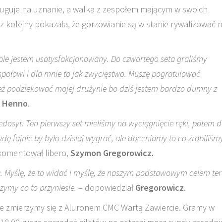
sługuje na uznanie, a walka z zespołem mającym w swoich
 kolejny pokazała, że gorzowianie są w stanie rywalizować 
ale jestem usatysfakcjonowany. Do czwartego seta graliśmy
ołowi i dla mnie to jak zwycięstwo. Muszę pogratulować
ież podziekować mojej drużynie bo dziś jestem bardzo dumny z
t Henno
.
niedosyt. Ten pierwszy set mieliśmy na wyciągnięcie ręki, potem 
 fajnie by było dzisiaj wygrać, ale doceniamy to co zrobiliśmy
komentował libero,
Szymon Gregorowicz.
icą. Myślę, że to widać i myślę, że naszym podstawowym celem te
czymy co to przyniesie.
– dopowiedział
Gregorowicz
.
zie zmierzymy się z Aluronem CMC Wartą Zawiercie. Gramy w