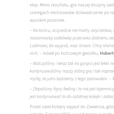
ekip. Mimo rezultatu, gra naszej drużyny za
szeregach mistrzowskie doświadczenie po raz
wysokim poziomie.
– Na końcu, oczywiście nie mamy zwyciestwa, 
niesamowitą siatkówkę przeciwko dobremu zesp
Lublinowi, bo wygrali, więc brawo. Chcę równ
nich.
– mówił po końcowym gwizdku,
Huber
– Walczyliśmy i teraz tak na gorąco jest lekki 
kontynuowaliśmy naszą dobrą grę i tak naprawdę
myślę, że jutro będziemy z tego zadowoleni.
– 
– Złapaliśmy fajny feeling i to nie jest tajemn
jest kontynuować to do ostatniej kolejki i zoba
Przed nami kolejny wyjazd do Zawiercia, gd