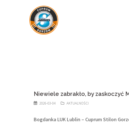
Skip
to
content
Niewiele zabrakło, by zaskoczyć Mi
2026-03-04
AKTUALNOŚCI
Bogdanka LUK Lublin – Cuprum Stilon Gorzów 