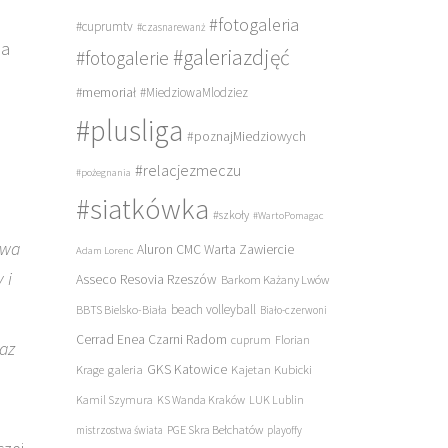
#fotogaleria
#cuprumtv
#czasnarewanż
na
#galeriazdjęć
#fotogalerie
#memoriał
#MiedziowaMlodziez
#plusliga
#poznajMiedziowych
#relacjezmeczu
#pożegnania
#siatkówka
#szkoły
#WartoPomagac
dwa
Aluron CMC Warta Zawiercie
Adam Lorenc
 i
Asseco Resovia Rzeszów
Barkom Każany Lwów
beach volleyball
BBTS Bielsko-Biała
Biało-czerwoni
Cerrad Enea Czarni Radom
cuprum
Florian
raz
galeria
GKS Katowice
Kajetan Kubicki
Krage
Kamil Szymura
KS Wanda Kraków
LUK Lublin
PGE Skra Bełchatów
mistrzostwa świata
playoffy