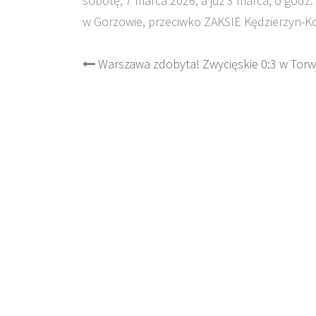
sobotę, 7 marca 2026, a już 3 marca, o godz.
w Gorzowie, przeciwko ZAKSIE Kędzierzyn-Ko
Post
Warszawa zdobyta! Zwycięskie 0:3 w Torw
navigation