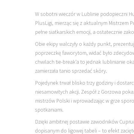
W sobotni wieczór w Lublinie podopieczni H
PlusLigi, mierząc się z aktualnym Mistrzem P
pełne siatkarskich emocji, a ostatecznie zak
Obie ekipy walczyły o każdy punkt, prezentu
poprzeczkę faworytom, widać było zdecydowa
chwilach tie-break’a to jednak lublinianie ok
zamierzała tanio sprzedać skóry.
Pojedynek trwał blisko trzy godziny i dostar
niesamowitych akcji. Zespół z Gorzowa poka
mistrzów Polski i wprowadzając w grze spo
spotkaniami.
Dzięki ambitnej postawie zawodników Cupr
dopisanym do ligowej tabeli – to efekt zacięt