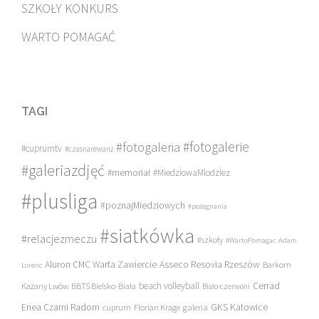
SZKOŁY KONKURS
WARTO POMAGAĆ
TAGI
#fotogalerie
#fotogaleria
#cuprumtv
#czasnarewanż
#galeriazdjęć
#memoriał
#MiedziowaMlodziez
#plusliga
#poznajMiedziowych
#pożegnania
#siatkówka
#relacjezmeczu
#szkoły
#WartoPomagac
Adam
Asseco Resovia Rzeszów
Aluron CMC Warta Zawiercie
Barkom
Lorenc
beach volleyball
Cerrad
Każany Lwów
BBTS Bielsko-Biała
Biało-czerwoni
Enea Czarni Radom
galeria
GKS Katowice
cuprum
Florian Krage