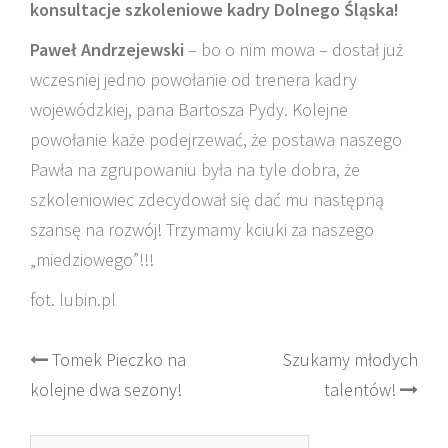
konsultacje szkoleniowe kadry Dolnego Śląska!
Paweł Andrzejewski
– bo o nim mowa – dostał już
wczesniej jedno powołanie od trenera kadry
wojewódzkiej, pana Bartosza Pydy. Kolejne
powołanie każe podejrzewać, że postawa naszego
Pawła na zgrupowaniu była na tyle dobra, że
szkoleniowiec zdecydował się dać mu następną
szansę na rozwój! Trzymamy kciuki za naszego
„miedziowego”!!!
fot. lubin.pl
Post
Tomek Pieczko na
Szukamy młodych
kolejne dwa sezony!
talentów!
navigation