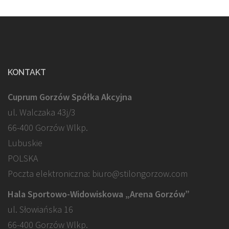
KONTAKT
Cuprum Gorzów Spółka Akcyjna
ul. Walczaka 43j/3
66-400 Gorzów Wlkp.
Lubuskie
POLSKA
Poczta elektroniczna: biuro@stilongorzow.com
Hala Sportowo-Widowiskowa „Arena Gorzów”
ul. Słowiańska 16
66-400 Gorzów Wlkp.