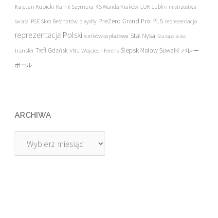
Kajetan Kubicki
Kamil Szymura
KS Wanda Kraków
LUK Lublin
mistrzostwa
PreZero Grand Prix PLS
PGE Skra Bełchatów
świata
playoffy
reprezentacja
reprezentacja Polski
Stal Nysa
siatkówka plażowa
Staropolanka
transfer
Trefl Gdańsk
Ślepsk Malow Suwałki
VNL
Wojciech Ferens
バレー
ボール
ARCHIWA
Archiwa