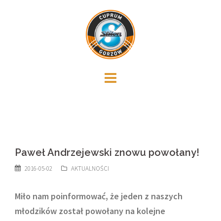
Skip
to
content
Paweł Andrzejewski znowu powołany!
2016-05-02
AKTUALNOŚCI
Miło nam poinformować, że jeden z naszych
młodzików został powołany na kolejne