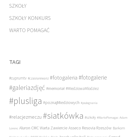
SZKOŁY
SZKOŁY KONKURS
WARTO POMAGAĆ
TAGI
#fotogalerie
#fotogaleria
#cuprumtv
#czasnarewanż
#galeriazdjęć
#memoriał
#MiedziowaMlodziez
#plusliga
#poznajMiedziowych
#pożegnania
#siatkówka
#relacjezmeczu
#szkoły
#WartoPomagac
Adam
Asseco Resovia Rzeszów
Aluron CMC Warta Zawiercie
Barkom
Lorenc