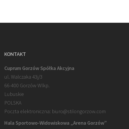
KONTAKT
Cuprum Gorzów Spółka Akcyjna
ul. Walczaka 43j/3
66-400 Gorzów Wlkp.
Lubuskie
POLSKA
Poczta elektroniczna: biuro@stilongorzow.com
Hala Sportowo-Widowiskowa „Arena Gorzów”