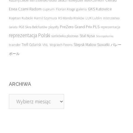
beach volleyball
Cerrad
Każany Lwów
BBTS Bielsko-Biała
Biało-czerwoni
Enea Czarni Radom
galeria
GKS Katowice
cuprum
Florian Krage
Kajetan Kubicki
Kamil Szymura
KS Wanda Kraków
LUK Lublin
mistrzostwa
PreZero Grand Prix PLS
PGE Skra Bełchatów
świata
playoffy
reprezentacja
reprezentacja Polski
Stal Nysa
siatkówka plażowa
Staropolanka
transfer
Trefl Gdańsk
Ślepsk Malow Suwałki
VNL
Wojciech Ferens
バレー
ボール
ARCHIWA
Archiwa