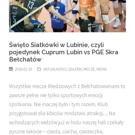
Święto Siatkówki w Lubinie, czyli
pojedynek Cuprum Lubin vs PGE Skra
Bełchatów
2018-02-19
AKTUALNOŚCI
,
GALERIA
,
MECZE
,
MEDIA
Wszystkie mecze Miedziowych z Bełchatowianami to
zawsze pełne nie tylko sportowych emocji
spotkania. Nie inaczej było i tym razem. Klub
przygotował dla kibiców mnóstwo atrakcji… Na
wchodzących widzów już w holu naszej hali czekały
pyszne łakocie – ciasta, ciacha, ciasteczka,