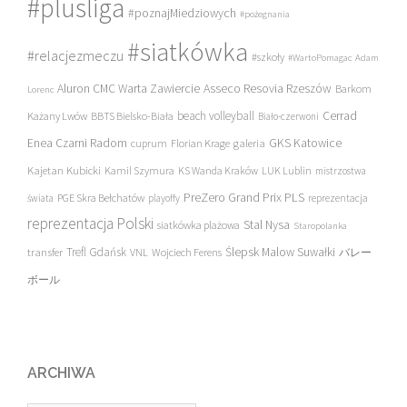
#plusliga
#poznajMiedziowych
#pożegnania
#siatkówka
#relacjezmeczu
#szkoły
#WartoPomagac
Adam
Asseco Resovia Rzeszów
Aluron CMC Warta Zawiercie
Barkom
Lorenc
beach volleyball
Cerrad
Każany Lwów
BBTS Bielsko-Biała
Biało-czerwoni
Enea Czarni Radom
galeria
GKS Katowice
cuprum
Florian Krage
Kajetan Kubicki
Kamil Szymura
KS Wanda Kraków
LUK Lublin
mistrzostwa
PreZero Grand Prix PLS
PGE Skra Bełchatów
świata
playoffy
reprezentacja
reprezentacja Polski
Stal Nysa
siatkówka plażowa
Staropolanka
transfer
Trefl Gdańsk
Ślepsk Malow Suwałki
VNL
Wojciech Ferens
バレー
ボール
ARCHIWA