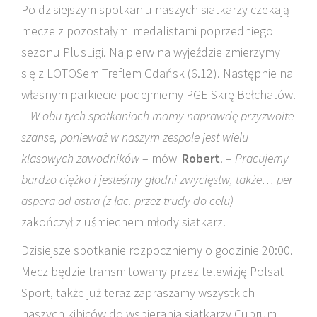
Po dzisiejszym spotkaniu naszych siatkarzy czekają
mecze z pozostałymi medalistami poprzedniego
sezonu PlusLigi. Najpierw na wyjeździe zmierzymy
się z LOTOSem Treflem Gdańsk (6.12). Następnie na
własnym parkiecie podejmiemy PGE Skrę Bełchatów.
–
W obu tych spotkaniach mamy naprawdę przyzwoite
szanse, ponieważ w naszym zespole jest wielu
klasowych zawodników
– mówi
Robert
. –
Pracujemy
bardzo ciężko i jesteśmy głodni zwycięstw, także… per
aspera ad astra (z łac. przez trudy do celu)
–
zakończył z uśmiechem młody siatkarz.
Dzisiejsze spotkanie rozpoczniemy o godzinie 20:00.
Mecz będzie transmitowany przez telewizję Polsat
Sport, także już teraz zapraszamy wszystkich
naszych kibiców do wspierania siatkarzy Cuprum