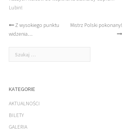
Lubin!
Post
Z wysokiego punktu
Mistrz Polski pokonany!
widzenia…
navigation
Szukaj:
KATEGORIE
AKTUALNOŚCI
BILETY
GALERIA