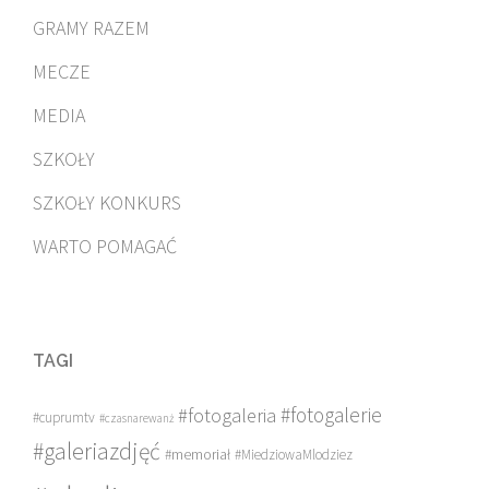
GRAMY RAZEM
MECZE
MEDIA
SZKOŁY
SZKOŁY KONKURS
WARTO POMAGAĆ
TAGI
#fotogalerie
#fotogaleria
#cuprumtv
#czasnarewanż
#galeriazdjęć
#memoriał
#MiedziowaMlodziez