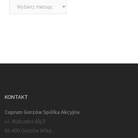
Archiwa
KONTAKT
Cuprum Gorzów Spółka Akcyjna
ul. Walczaka 43j/3
66-400 Gorzów Wlkp.