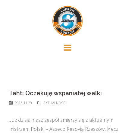
Skip
to
content
Täht: Oczekuję wspaniałej walki
2015-11-29
AKTUALNOŚCI
Już dzisiaj nasz zespół zmierzy się z aktualnym
mistrzem Polski – Asseco Resovią Rzeszów. Mecz