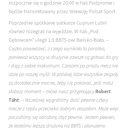
rozpocznie się o godzinie 20:00 w hali Podpromie i
będzie transmitowany przez telewizję Polsat Sport.
Poprzednie spotkanie siatkarze Cuprum Lubin
również rozegrali na wyjeździe. W hali „Pod
Dębowcem” ulegli 1:3 BBTS-owi Bielsko-Biała. –
Ciężko powiedzieć, z czego wynikała ta porażka,
ponieważ wszyscy w drużynie zawsze są gotowi do gry
i dają z siebie maksimum. Czasami po prostu mecz nie
idzie po naszej myśli. W polskiej lidze wszystkie zespoły
są dostatecznie mocne, żeby cię pokonać, jeśli masz
słabszy moment
– mówi nasz przyjmujący
Robert
Täht
. –
Wcześniej wygraliśmy dość pewnie cztery
mecze z rzędu przeciwko dobrym zespołom. Może więc
poczuliśmy się odrobinę zbyt pewnie. Jestem pewien,
że jesteśmy lepszą drużyną niż BBTS i planujemy