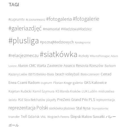
TAGI
#fotogalerie
#fotogaleria
#cuprumtv
#czasnarewanż
#galeriazdjęć
#memoriał
#MiedziowaMlodziez
#plusliga
#poznajMiedziowych
#pożegnania
#siatkówka
#relacjezmeczu
#szkoły
#WartoPomagac
Adam
Asseco Resovia Rzeszów
Aluron CMC Warta Zawiercie
Barkom
Lorenc
beach volleyball
Cerrad
Każany Lwów
BBTS Bielsko-Biała
Biało-czerwoni
Enea Czarni Radom
galeria
GKS Katowice
cuprum
Florian Krage
Kajetan Kubicki
Kamil Szymura
KS Wanda Kraków
LUK Lublin
mistrzostwa
PreZero Grand Prix PLS
PGE Skra Bełchatów
świata
playoffy
reprezentacja
reprezentacja Polski
Stal Nysa
siatkówka plażowa
Staropolanka
transfer
Trefl Gdańsk
Ślepsk Malow Suwałki
VNL
Wojciech Ferens
バレー
ボール