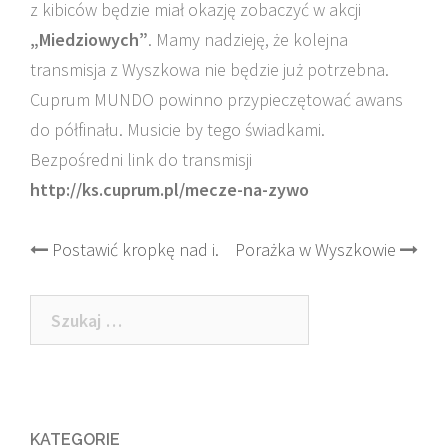
z kibiców będzie miał okazję zobaczyć w akcji
„Miedziowych”
. Mamy nadzieję, że kolejna
transmisja z Wyszkowa nie będzie już potrzebna.
Cuprum MUNDO powinno przypieczętować awans
do półfinału. Musicie by tego świadkami.
Bezpośredni link do transmisji
http://ks.cuprum.pl/mecze-na-zywo
Post
Postawić kropkę nad i.
Porażka w Wyszkowie
navigation
Szukaj:
KATEGORIE