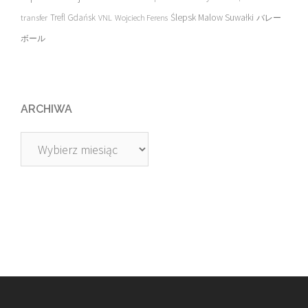
transfer
Trefl Gdańsk
Ślepsk Malow Suwałki
VNL
Wojciech Ferens
バレー
ボール
ARCHIWA
Archiwa