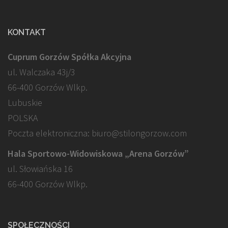
KONTAKT
Cuprum Gorzów Spółka Akcyjna
ul. Walczaka 43j/3
66-400 Gorzów Wlkp.
Lubuskie
POLSKA
Poczta elektroniczna: biuro@stilongorzow.com
Hala Sportowo-Widowiskowa „Arena Gorzów”
ul. Słowiańska 16
66-400 Gorzów Wlkp.
SPOŁECZNOŚCI