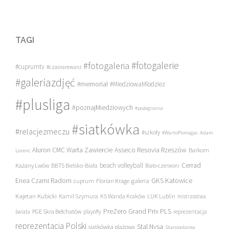
TAGI
#fotogalerie
#fotogaleria
#cuprumtv
#czasnarewanż
#galeriazdjęć
#memoriał
#MiedziowaMlodziez
#plusliga
#poznajMiedziowych
#pożegnania
#siatkówka
#relacjezmeczu
#szkoły
#WartoPomagac
Adam
Asseco Resovia Rzeszów
Aluron CMC Warta Zawiercie
Barkom
Lorenc
beach volleyball
Cerrad
Każany Lwów
BBTS Bielsko-Biała
Biało-czerwoni
Enea Czarni Radom
galeria
GKS Katowice
cuprum
Florian Krage
Kajetan Kubicki
Kamil Szymura
KS Wanda Kraków
LUK Lublin
mistrzostwa
PreZero Grand Prix PLS
PGE Skra Bełchatów
świata
playoffy
reprezentacja
reprezentacja Polski
Stal Nysa
siatkówka plażowa
Staropolanka