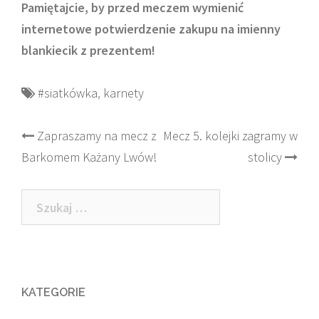
Pamiętajcie, by przed meczem wymienić
internetowe potwierdzenie zakupu na imienny
blankiecik z prezentem!
#siatkówka
,
karnety
Post
Zapraszamy na mecz z
Mecz 5. kolejki zagramy w
Barkomem Każany Lwów!
stolicy
navigation
Szukaj:
KATEGORIE