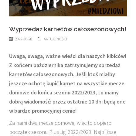
Wyprzedaż karnetów całosezonowych!
2022-10-20
AKTUALNOŚCI
Uwaga, uwaga, ważne wieści dla naszych kibiców!
Z końcem października zatrzymujemy sprzedaż
karnetów całosezonowych. Jeśli ktoś miałby
jeszcze ochotę kupić karnet na wszystkie mecze
domowe do końca sezonu 2022/2023, to mamy
dobrą wiadomość: przez ostatnie 10 dni będą one
w bardzo promocyjnej cenie!
Za nami dwa mecze domowe, więc to dopiero
początek sezonu PlusLigi 2022/2023. Najbliższe