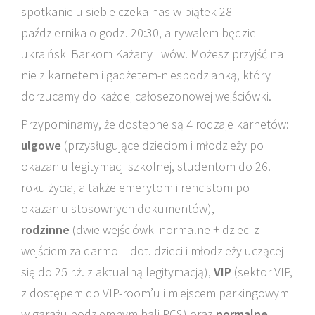
spotkanie u siebie czeka nas w piątek 28
października o godz. 20:30, a rywalem będzie
ukraiński Barkom Każany Lwów. Możesz przyjść na
nie z karnetem i gadżetem-niespodzianką, który
dorzucamy do każdej całosezonowej wejściówki.
Przypominamy, że dostępne są 4 rodzaje karnetów:
ulgowe
(przysługujące dzieciom i młodzieży po
okazaniu legitymacji szkolnej, studentom do 26.
roku życia, a także emerytom i rencistom po
okazaniu stosownych dokumentów),
rodzinne
(dwie wejściówki normalne + dzieci z
wejściem za darmo – dot. dzieci i młodzieży uczącej
się do 25 r.ż. z aktualną legitymacją),
VIP
(sektor VIP,
z dostępem do VIP-room’u i miejscem parkingowym
w garażu podziemnym hali RCS) oraz
normalne.