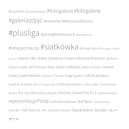
#fotogalerie
#fotogaleria
#cuprumtv
#czasnarewanż
#galeriazdjęć
#memoriał
#MiedziowaMlodziez
#plusliga
#poznajMiedziowych
#pożegnania
#siatkówka
#relacjezmeczu
#szkoły
#WartoPomagac
Adam
Asseco Resovia Rzeszów
Aluron CMC Warta Zawiercie
Barkom
Lorenc
beach volleyball
Cerrad
Każany Lwów
BBTS Bielsko-Biała
Biało-czerwoni
Enea Czarni Radom
galeria
GKS Katowice
cuprum
Florian Krage
Kajetan Kubicki
Kamil Szymura
KS Wanda Kraków
LUK Lublin
mistrzostwa
PreZero Grand Prix PLS
PGE Skra Bełchatów
świata
playoffy
reprezentacja
reprezentacja Polski
Stal Nysa
siatkówka plażowa
Staropolanka
transfer
Trefl Gdańsk
Ślepsk Malow Suwałki
VNL
Wojciech Ferens
バレー
ボール