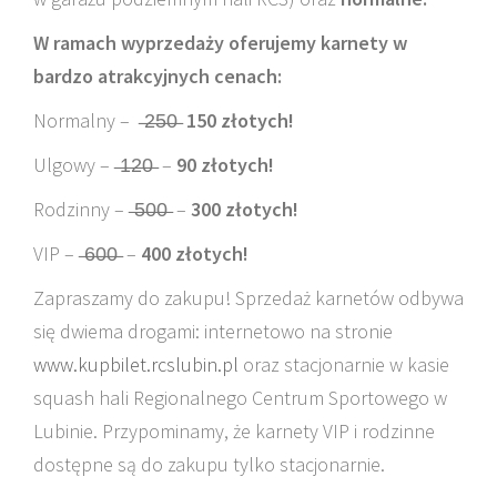
W ramach wyprzedaży oferujemy karnety w
bardzo atrakcyjnych cenach:
Normalny – ̶2̶5̶0̶
150 złotych!
Ulgowy – ̶1̶2̶0̶ –
90 złotych!
Rodzinny – ̶5̶0̶0̶ –
300 złotych!
VIP – ̶6̶0̶0̶ –
400 złotych!
Zapraszamy do zakupu! Sprzedaż karnetów odbywa
się dwiema drogami: internetowo na stronie
www.kupbilet.rcslubin.pl
oraz stacjonarnie w kasie
squash hali Regionalnego Centrum Sportowego w
Lubinie. Przypominamy, że karnety VIP i rodzinne
dostępne są do zakupu tylko stacjonarnie.