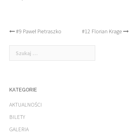
Post
#9 Paweł Pietraszko
#12 Florian Krage
navigation
Szukaj:
KATEGORIE
AKTUALNOŚCI
BILETY
GALERIA