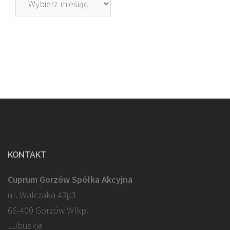
KONTAKT
Cuprum Gorzów Spółka Akcyjna
ul. Walczaka 43j/3
66-400 Gorzów Wlkp.
Lubuskie