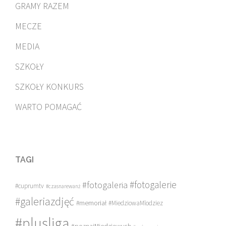
GRAMY RAZEM
MECZE
MEDIA
SZKOŁY
SZKOŁY KONKURS
WARTO POMAGAĆ
TAGI
#fotogalerie
#fotogaleria
#cuprumtv
#czasnarewanż
#galeriazdjęć
#memoriał
#MiedziowaMlodziez
#plusliga