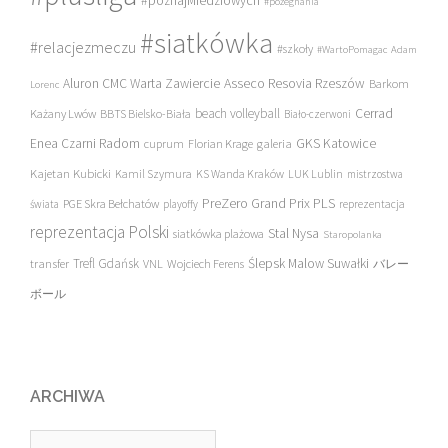
#poznajMiedziowych
#pożegnania
#siatkówka
#relacjezmeczu
#szkoły
#WartoPomagac
Adam
Asseco Resovia Rzeszów
Aluron CMC Warta Zawiercie
Barkom
Lorenc
beach volleyball
Cerrad
Każany Lwów
BBTS Bielsko-Biała
Biało-czerwoni
Enea Czarni Radom
galeria
GKS Katowice
cuprum
Florian Krage
Kajetan Kubicki
Kamil Szymura
KS Wanda Kraków
LUK Lublin
mistrzostwa
PreZero Grand Prix PLS
PGE Skra Bełchatów
świata
playoffy
reprezentacja
reprezentacja Polski
Stal Nysa
siatkówka plażowa
Staropolanka
transfer
Trefl Gdańsk
Ślepsk Malow Suwałki
VNL
Wojciech Ferens
バレー
ボール
ARCHIWA
Archiwa