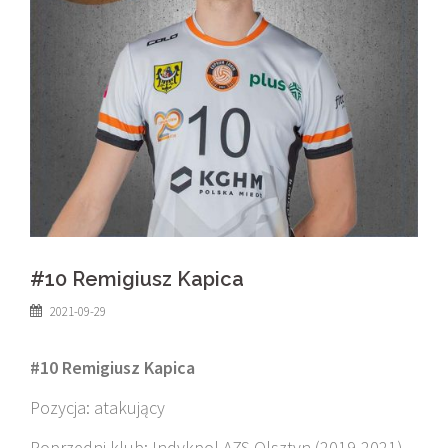
#10 Remigiusz Kapica
2021-09-29
#10 Remigiusz Kapica
Pozycja: atakujący
Poprzedni klub: Indykpol AZS Olsztyn (2019-2021)