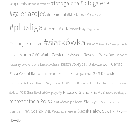
#fotogalerie
#fotogaleria
#cuprumtv
#czasnarewanż
#galeriazdjęć
#memoriał
#MiedziowaMlodziez
#plusliga
#poznajMiedziowych
#pożegnania
#siatkówka
#relacjezmeczu
#szkoły
#WartoPomagac
Adam
Asseco Resovia Rzeszów
Aluron CMC Warta Zawiercie
Barkom
Lorenc
beach volleyball
Cerrad
Każany Lwów
BBTS Bielsko-Biała
Biało-czerwoni
Enea Czarni Radom
galeria
GKS Katowice
cuprum
Florian Krage
Kajetan Kubicki
Kamil Szymura
KS Wanda Kraków
LUK Lublin
mistrzostwa
PreZero Grand Prix PLS
PGE Skra Bełchatów
świata
playoffy
reprezentacja
reprezentacja Polski
Stal Nysa
siatkówka plażowa
Staropolanka
transfer
Trefl Gdańsk
Ślepsk Malow Suwałki
VNL
Wojciech Ferens
バレー
ボール