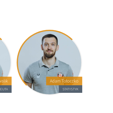
alik
Adam Tołoczko
PEUTA
STATYSTYK