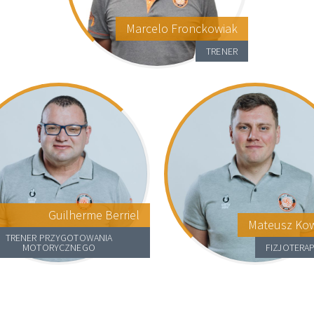
Marcelo Fronckowiak
TRENER
Guilherme Berriel
Mateusz Kow
TRENER PRZYGOTOWANIA
MOTORYCZNEGO
FIZJOTERA