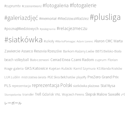
#fotogalerie
#fotogaleria
#cuprumtv
#czasnarewanż
#plusliga
#galeriazdjęć
#memoriał
#MiedziowaMlodziez
#relacjezmeczu
#poznajMiedziowych
#pożegnania
#siatkówka
Aluron CMC Warta
#szkoły
#WartoPomagac
Adam Lorenc
Asseco Resovia Rzeszów
Zawiercie
Barkom Każany Lwów
BBTS Bielsko-Biała
beach volleyball
Cerrad Enea Czarni Radom
cuprum
Florian
Biało-czerwoni
galeria
GKS Katowice
Kajetan Kubicki
Krage
Kamil Szymura
KS Wanda Kraków
PreZero Grand Prix
LUK Lublin
PGE Skra Bełchatów
mistrzostwa świata
playoffy
reprezentacja Polski
PLS
Stal Nysa
siatkówka plażowa
reprezentacja
transfer
Trefl Gdańsk
Ślepsk Malow Suwałki
VNL
Wojciech Ferens
バ
Staropolanka
レーボール