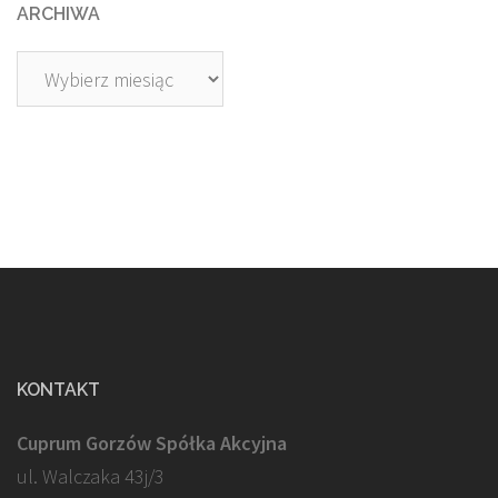
ARCHIWA
Archiwa
KONTAKT
Cuprum Gorzów Spółka Akcyjna
ul. Walczaka 43j/3