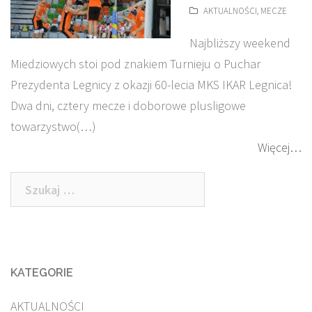
AKTUALNOŚCI
,
MECZE
Najbliższy weekend
Miedziowych stoi pod znakiem Turnieju o Puchar
Prezydenta Legnicy z okazji 60-lecia MKS IKAR Legnica!
Dwa dni, cztery mecze i doborowe plusligowe
towarzystwo(…)
Więcej…
Szukaj:
KATEGORIE
AKTUALNOŚCI