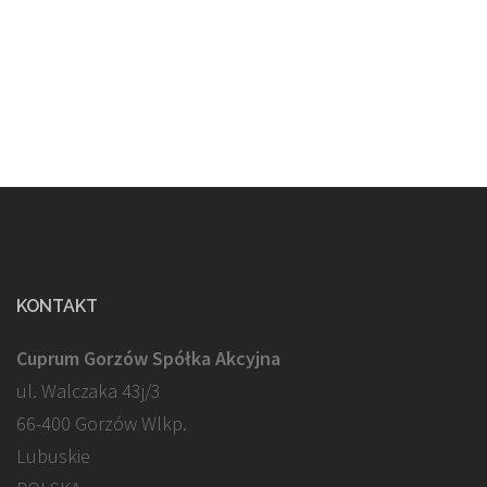
KONTAKT
Cuprum Gorzów Spółka Akcyjna
ul. Walczaka 43j/3
66-400 Gorzów Wlkp.
Lubuskie