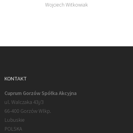
Wojciech Witkowiak
KONTAKT
Cuprum Gorzów Spółka Akcyjna
ul. Walczaka 43j/3
66-400 Gorzów Wlkp.
Lubuskie
POLSKA