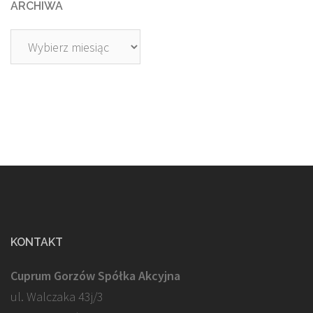
ARCHIWA
Archiwa
KONTAKT
Cuprum Gorzów Spółka Akcyjna
ul. Walczaka 43j/3