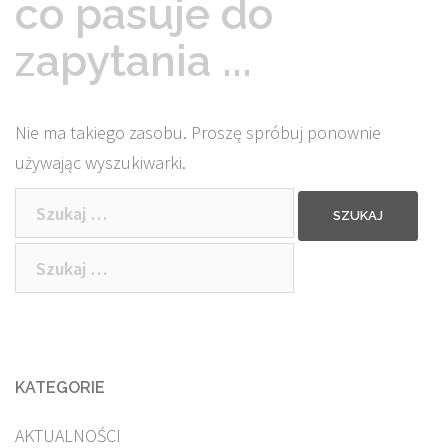
co pasuje do
zapytania ...
Nie ma takiego zasobu. Proszę spróbuj ponownie
używając wyszukiwarki.
Szukaj:
Szukaj:
KATEGORIE
AKTUALNOŚCI