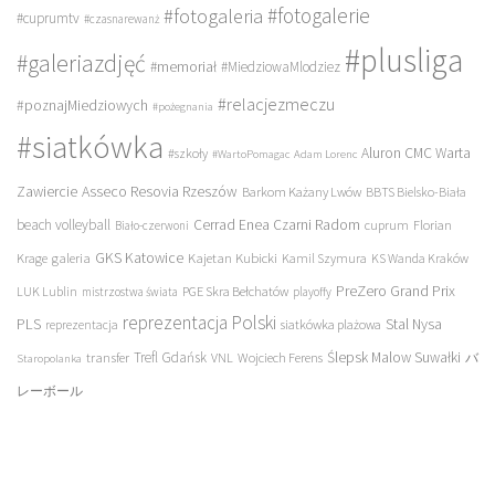
#fotogalerie
#fotogaleria
#cuprumtv
#czasnarewanż
#plusliga
#galeriazdjęć
#memoriał
#MiedziowaMlodziez
#relacjezmeczu
#poznajMiedziowych
#pożegnania
#siatkówka
Aluron CMC Warta
#szkoły
#WartoPomagac
Adam Lorenc
Asseco Resovia Rzeszów
Zawiercie
Barkom Każany Lwów
BBTS Bielsko-Biała
beach volleyball
Cerrad Enea Czarni Radom
cuprum
Florian
Biało-czerwoni
galeria
GKS Katowice
Kajetan Kubicki
Krage
Kamil Szymura
KS Wanda Kraków
PreZero Grand Prix
LUK Lublin
PGE Skra Bełchatów
mistrzostwa świata
playoffy
reprezentacja Polski
PLS
Stal Nysa
siatkówka plażowa
reprezentacja
transfer
Trefl Gdańsk
Ślepsk Malow Suwałki
VNL
Wojciech Ferens
バ
Staropolanka
レーボール