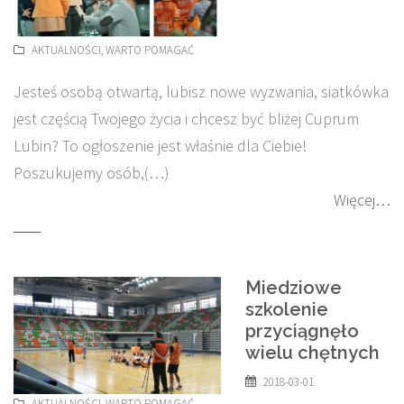
AKTUALNOŚCI
,
WARTO POMAGAĆ
Jesteś osobą otwartą, lubisz nowe wyzwania, siatkówka
jest częścią Twojego życia i chcesz być bliżej Cuprum
Lubin? To ogłoszenie jest właśnie dla Ciebie!
Poszukujemy osób,(…)
Więcej…
Miedziowe
szkolenie
przyciągnęło
wielu chętnych
2018-03-01
AKTUALNOŚCI
,
WARTO POMAGAĆ