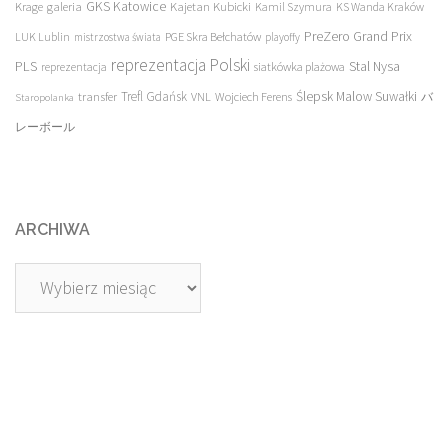
galeria
GKS Katowice
Kajetan Kubicki
Krage
Kamil Szymura
KS Wanda Kraków
PreZero Grand Prix
LUK Lublin
PGE Skra Bełchatów
mistrzostwa świata
playoffy
reprezentacja Polski
PLS
Stal Nysa
siatkówka plażowa
reprezentacja
transfer
Trefl Gdańsk
Ślepsk Malow Suwałki
VNL
Wojciech Ferens
バ
Staropolanka
レーボール
ARCHIWA
Archiwa