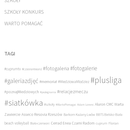
SZKOŁY
SZKOŁY KONKURS
WARTO POMAGAĆ
TAGI
#fotogalerie
#fotogaleria
#cuprumtv
#czasnarewanż
#plusliga
#galeriazdjęć
#memoriał
#MiedziowaMlodziez
#relacjezmeczu
#poznajMiedziowych
#pożegnania
#siatkówka
Aluron CMC Warta
#szkoły
#WartoPomagac
Adam Lorenc
Asseco Resovia Rzeszów
Zawiercie
Barkom Każany Lwów
BBTS Bielsko-Biała
beach volleyball
Cerrad Enea Czarni Radom
cuprum
Florian
Biało-czerwoni