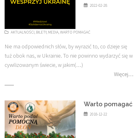
2022-02-28
AKTUALNOŚCI
,
BILETY
,
MEDIA
,
WARTO POMAGAĆ
Nie ma odpowiednich słów, by wyrazić to, co dzieje się
tuż obok nas, w Ukrainie. To nie powinno wydarzyć się w
cywilizowanym świecie, w jakim(…)
Więcej…
Warto pomagać
2018-12-22