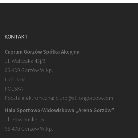
KONTAKT
Cuprum Gorzów Spółka Akcyjna
ul. Walczaka 43j/3
66-400 Gorzów Wlkp.
Lubuskie
POLSKA
Poczta elektroniczna: biuro@stilongorzow.com
Hala Sportowo-Widowiskowa „Arena Gorzów”
ul. Słowiańska 16
66-400 Gorzów Wlkp.