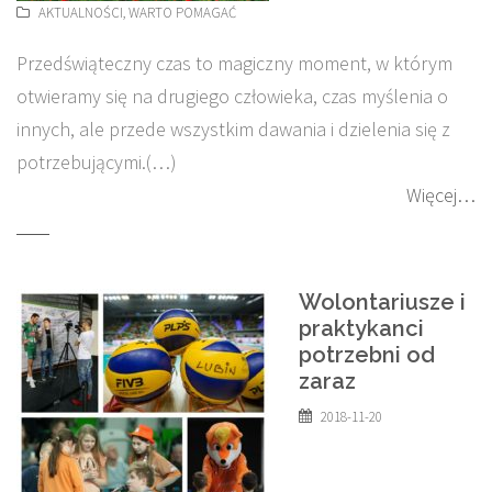
AKTUALNOŚCI
,
WARTO POMAGAĆ
Przedświąteczny czas to magiczny moment, w którym
otwieramy się na drugiego człowieka, czas myślenia o
innych, ale przede wszystkim dawania i dzielenia się z
potrzebującymi.(…)
Więcej…
Wolontariusze i
praktykanci
potrzebni od
zaraz
2018-11-20