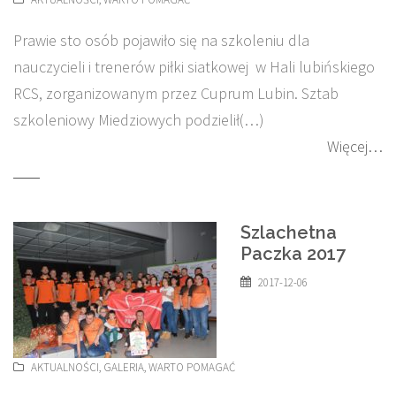
Prawie sto osób pojawiło się na szkoleniu dla
nauczycieli i trenerów piłki siatkowej w Hali lubińskiego
RCS, zorganizowanym przez Cuprum Lubin. Sztab
szkoleniowy Miedziowych podzielił(…)
Więcej…
Szlachetna
Paczka 2017
2017-12-06
AKTUALNOŚCI
,
GALERIA
,
WARTO POMAGAĆ