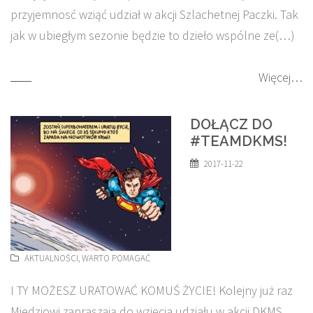
przyjemnosć wziąć udział w akcji Szlachetnej Paczki. Tak
jak w ubiegłym sezonie będzie to dzieło wspólne ze(…)
Więcej…
DOŁĄCZ DO
#TEAMDKMS!
2017-11-22
AKTUALNOŚCI
,
WARTO POMAGAĆ
I TY MOŻESZ URATOWAĆ KOMUŚ ŻYCIE! Kolejny już raz
Miedziowi zapraszają do wzięcia udziału w akcji DKMS.