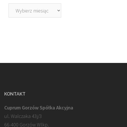
Archiwa
KONTAKT
Cuprum Gorzów Spółka Akcyjna
ul. Walczaka 43j/3
66-400 Gorzów Wlkp.