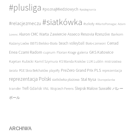
#plusliga
#poznajMiedziowych
#pożegnania
#siatkówka
#relacjezmeczu
#szkoły
#WartoPomagac
Adam
Asseco Resovia Rzeszów
Aluron CMC Warta Zawiercie
Barkom
Lorenc
beach volleyball
Cerrad
Każany Lwów
BBTS Bielsko-Biała
Biało-czerwoni
Enea Czarni Radom
galeria
GKS Katowice
cuprum
Florian Krage
Kajetan Kubicki
Kamil Szymura
KS Wanda Kraków
LUK Lublin
mistrzostwa
PreZero Grand Prix PLS
PGE Skra Bełchatów
świata
playoffy
reprezentacja
reprezentacja Polski
Stal Nysa
siatkówka plażowa
Staropolanka
transfer
Trefl Gdańsk
Ślepsk Malow Suwałki
VNL
Wojciech Ferens
バレー
ボール
ARCHIWA