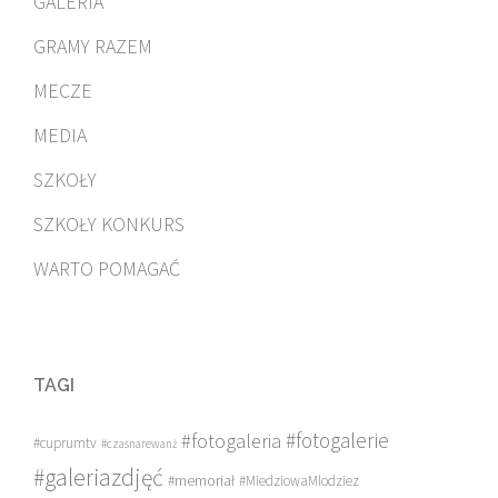
GALERIA
GRAMY RAZEM
MECZE
MEDIA
SZKOŁY
SZKOŁY KONKURS
WARTO POMAGAĆ
TAGI
#fotogalerie
#fotogaleria
#cuprumtv
#czasnarewanż
#galeriazdjęć
#memoriał
#MiedziowaMlodziez