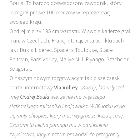
Boula. To bardzo doświadczony zawodnik, który
rozegrał prawie 100 meczów w reprezentacji
swojego kraju.
Ondrej mierzy 195 cm wzrostu. W swoje karierze grał
m.in. w Czechach, Francji i Turcji, w takich klubach
jak : Dukla Liberec, Spacer’s Toulouse, Stade
Poitevin, Paris Volley, Maliye Milli Piyango, Szachcior
Soligorsk.
O naszym nowym rozgrywjącym tak pisze czeski
portal internetowy
Via Volley
. „
Każdy, kto usłyszał
imię
Ondrej Boula
wie, że nie ma większego
siatkarskiego miłośnika i bojownika. W 36-latku kryje
się mały chłopiec, który musi wygrać za każdą cenę.
Czasami ta cecha pomaga mu w odniesieniu
zwycięstwa, innym razem prowadzi do przegranej.