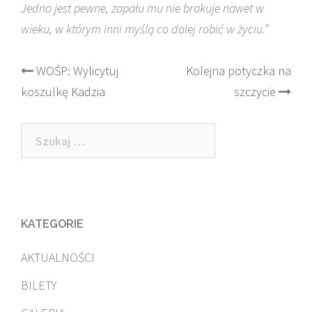
Jedno jest pewne, zapału mu nie brakuje nawet w
wieku, w którym inni myślą co dalej robić w życiu.”
Post
WOŚP: Wylicytuj
Kolejna potyczka na
koszulkę Kadzia
szczycie
navigation
Szukaj:
KATEGORIE
AKTUALNOŚCI
BILETY