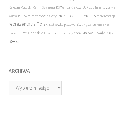
Kajetan Kubicki
Kamil Szymura
KS Wanda Kraków
LUK Lublin
mistrzostwa
PreZero Grand Prix PLS
PGE Skra Bełchatów
świata
playoffy
reprezentacja
reprezentacja Polski
Stal Nysa
siatkówka plażowa
Staropolanka
transfer
Trefl Gdańsk
Ślepsk Malow Suwałki
VNL
Wojciech Ferens
バレー
ボール
ARCHIWA
Archiwa