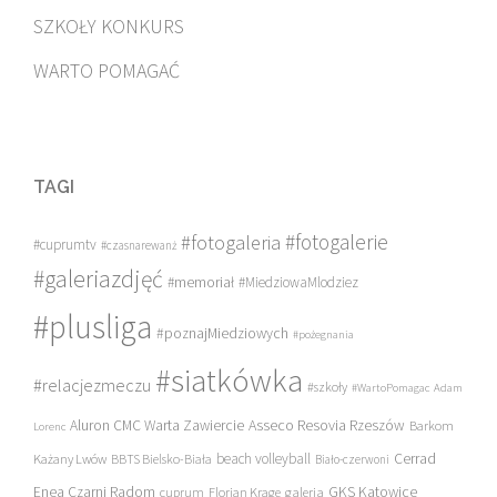
SZKOŁY KONKURS
WARTO POMAGAĆ
TAGI
#fotogalerie
#fotogaleria
#cuprumtv
#czasnarewanż
#galeriazdjęć
#memoriał
#MiedziowaMlodziez
#plusliga
#poznajMiedziowych
#pożegnania
#siatkówka
#relacjezmeczu
#szkoły
#WartoPomagac
Adam
Asseco Resovia Rzeszów
Aluron CMC Warta Zawiercie
Barkom
Lorenc
beach volleyball
Cerrad
Każany Lwów
BBTS Bielsko-Biała
Biało-czerwoni
Enea Czarni Radom
galeria
GKS Katowice
cuprum
Florian Krage