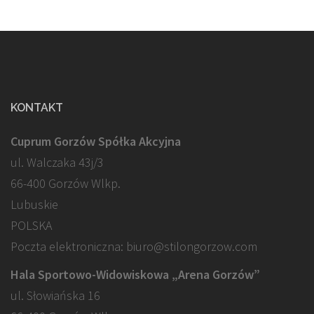
KONTAKT
Cuprum Gorzów Spółka Akcyjna
ul. Walczaka 43j/3
66-400 Gorzów Wlkp.
Lubuskie
POLSKA
Poczta elektroniczna: biuro@stilongorzow.com
Hala Sportowo-Widowiskowa „Arena Gorzów”
ul. Słowiańska 16