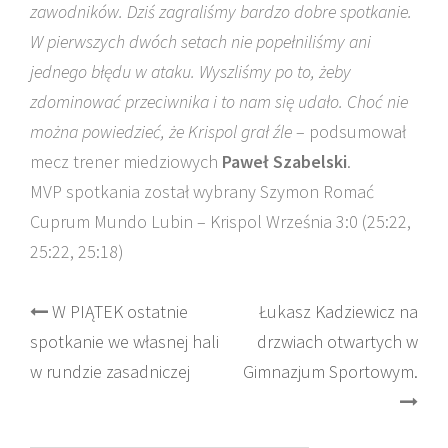
zawodników. Dziś zagraliśmy bardzo dobre spotkanie.
W pierwszych dwóch setach nie popełniliśmy ani
jednego błędu w ataku. Wyszliśmy po to, żeby
zdominować przeciwnika i to nam się udało. Choć nie
można powiedzieć, że Krispol grał źle
– podsumował
mecz trener miedziowych
Paweł Szabelski
.
MVP spotkania został wybrany Szymon Romać
Cuprum Mundo Lubin – Krispol Września 3:0 (25:22,
25:22, 25:18)
Post
W PIĄTEK ostatnie
Łukasz Kadziewicz na
spotkanie we własnej hali
drzwiach otwartych w
navigation
w rundzie zasadniczej
Gimnazjum Sportowym.