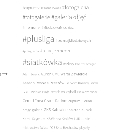
#fotogaleria
#cuprumtv
#czasnarewanż
#galeriazdjęć
#fotogalerie
#memoriał
#MiedziowaMlodziez
#plusliga
#poznajMiedziowych
#relacjezmeczu
#pożegnania
#siatkówka
#szkoły
#WartoPomagac
e
Aluron CMC Warta Zawiercie
Adam Lorenc
Asseco Resovia Rzeszów
Barkom Każany Lwów
beach volleyball
BBTS Bielsko-Biała
Biało-czerwoni
Cerrad Enea Czarni Radom
cuprum
Florian
galeria
GKS Katowice
Kajetan Kubicki
Krage
Kamil Szymura
KS Wanda Kraków
LUK Lublin
PGE Skra Bełchatów
mistrzostwa świata
playoffy