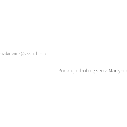
zniakiewicz@zsslubin.pl
Podaruj odrobinę serca Martync