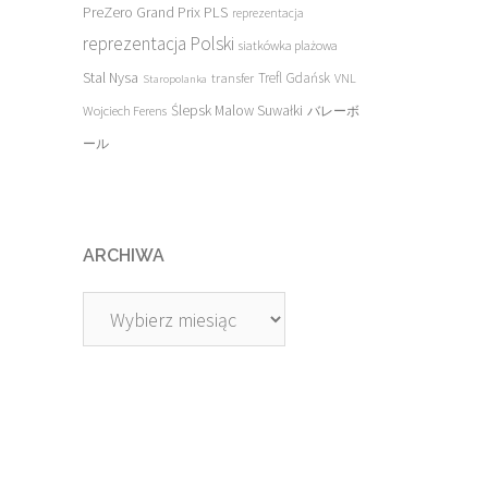
PreZero Grand Prix PLS
reprezentacja
reprezentacja Polski
siatkówka plażowa
Stal Nysa
transfer
Trefl Gdańsk
VNL
Staropolanka
Ślepsk Malow Suwałki
Wojciech Ferens
バレーボ
ール
ARCHIWA
Archiwa