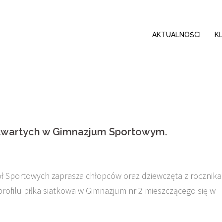
AKTUALNOŚCI
K
otwartych w Gimnazjum Sportowym.
 Sportowych zaprasza chłopców oraz dziewczęta z rocznika
profilu piłka siatkowa w Gimnazjum nr 2 mieszczącego się w