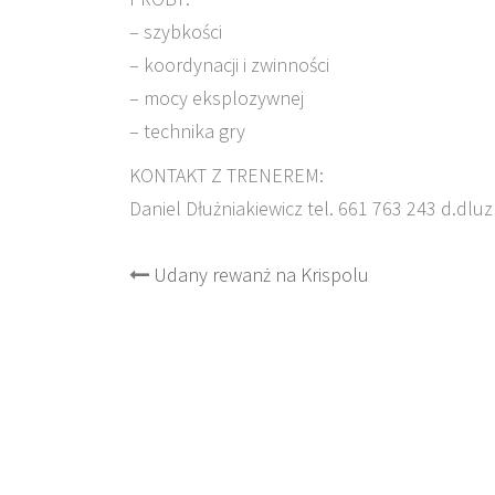
– szybkości
– koordynacji i zwinności
– mocy eksplozywnej
– technika gry
KONTAKT Z TRENEREM:
Daniel Dłużniakiewicz tel. 661 763 243 d.dlu
Post
Udany rewanż na Krispolu
navigation