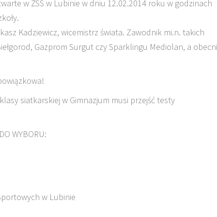
warte w ZSS w Lubinie w dniu 12.02.2014 roku w godzinach
zkoły.
asz Kadziewicz, wicemistrz świata. Zawodnik mi.n. takich
Biełgorod, Gazprom Surgut czy Sparklingu Mediolan, a obecn
obowiązkowa!
lasy siatkarskiej w Gimnazjum musi przejść testy
 DO WYBORU:
Sportowych w Lubinie