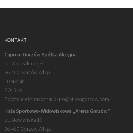
KONTAKT
Cuprum Gorzów Spółka Akcyjna
ul. Walczaka 43j/3
66-400 Gorzów Wlkp.
Lubuskie
POLSKA
Poczta elektroniczna: biuro@stilongorzow.com
Hala Sportowo-Widowiskowa „Arena Gorzów”
ul. Słowiańska 16
66-400 Gorzów Wlkp.