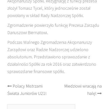
Akcjonariuszy Spółki. Rezygnację z funkcji prezesa
złożył Tomasz Tycel, który jednocześnie został
powołany w skład Rady Nadzorczej Spółki.
Zgromadzenie powierzyło funkcję Prezesa Zarządu
Dariuszowi Biernatowi.
Podczas Walnego Zgromadzenia Akcjonariuszy
Zarządowi oraz Radzie Nadzorczej udzielono
absolutorium. Przedstawiono sprawozdanie z
działalności Spółki za rok 2016 oraz zatwierdzono
sprawozdanie finansowe spółki.
Post
Polacy Mistrzami
Miedziowi wracają na
Świata Juniorów U21!
halę!
navigation
Szukaj: