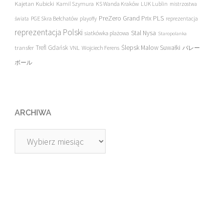
Kajetan Kubicki
Kamil Szymura
KS Wanda Kraków
LUK Lublin
mistrzostwa
PreZero Grand Prix PLS
PGE Skra Bełchatów
świata
playoffy
reprezentacja
reprezentacja Polski
Stal Nysa
siatkówka plażowa
Staropolanka
transfer
Trefl Gdańsk
Ślepsk Malow Suwałki
VNL
Wojciech Ferens
バレー
ボール
ARCHIWA
Archiwa