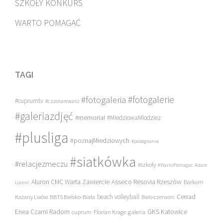
SZKOŁY KONKURS
WARTO POMAGAĆ
TAGI
#fotogalerie
#fotogaleria
#cuprumtv
#czasnarewanż
#galeriazdjęć
#memoriał
#MiedziowaMlodziez
#plusliga
#poznajMiedziowych
#pożegnania
#siatkówka
#relacjezmeczu
#szkoły
#WartoPomagac
Adam
Asseco Resovia Rzeszów
Aluron CMC Warta Zawiercie
Barkom
Lorenc
beach volleyball
Cerrad
Każany Lwów
BBTS Bielsko-Biała
Biało-czerwoni
Enea Czarni Radom
galeria
GKS Katowice
cuprum
Florian Krage