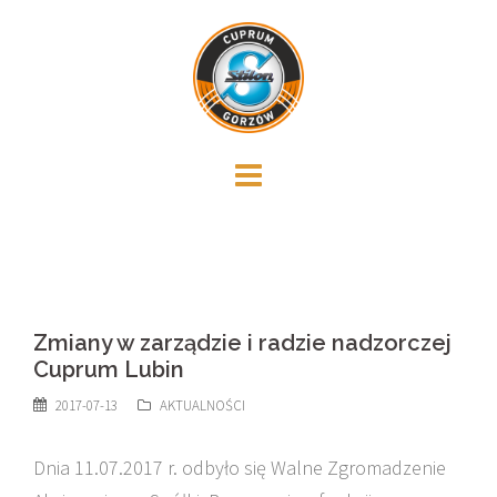
Skip
to
content
Zmiany w zarządzie i radzie nadzorczej
Cuprum Lubin
2017-07-13
AKTUALNOŚCI
Dnia 11.07.2017 r. odbyło się Walne Zgromadzenie