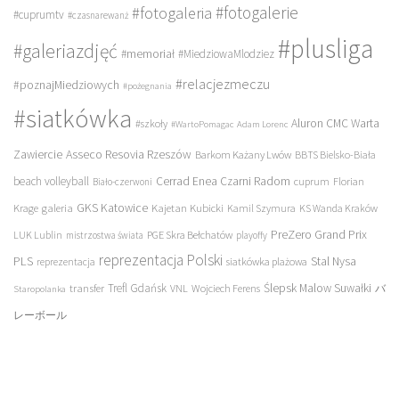
#fotogalerie
#fotogaleria
#cuprumtv
#czasnarewanż
#plusliga
#galeriazdjęć
#memoriał
#MiedziowaMlodziez
#relacjezmeczu
#poznajMiedziowych
#pożegnania
#siatkówka
Aluron CMC Warta
#szkoły
#WartoPomagac
Adam Lorenc
Asseco Resovia Rzeszów
Zawiercie
Barkom Każany Lwów
BBTS Bielsko-Biała
beach volleyball
Cerrad Enea Czarni Radom
cuprum
Florian
Biało-czerwoni
galeria
GKS Katowice
Kajetan Kubicki
Krage
Kamil Szymura
KS Wanda Kraków
PreZero Grand Prix
LUK Lublin
PGE Skra Bełchatów
mistrzostwa świata
playoffy
reprezentacja Polski
PLS
Stal Nysa
siatkówka plażowa
reprezentacja
transfer
Trefl Gdańsk
Ślepsk Malow Suwałki
VNL
Wojciech Ferens
バ
Staropolanka
レーボール