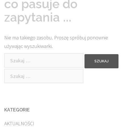
co pasuje do
zapytania ...
Nie ma takiego zasobu. Proszę spróbuj ponownie
używając wyszukiwarki.
Szukaj:
Szukaj:
KATEGORIE
AKTUALNOŚCI