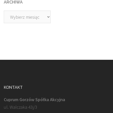
ARCHIWA
Archiwa
KONTAKT
Cuprum Gorzów Spółka Akcyjna
ul. Walczaka 43j/3