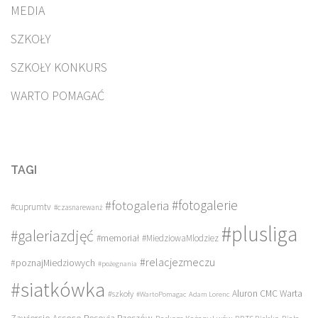
MEDIA
SZKOŁY
SZKOŁY KONKURS
WARTO POMAGAĆ
TAGI
#fotogalerie
#fotogaleria
#cuprumtv
#czasnarewanż
#plusliga
#galeriazdjęć
#memoriał
#MiedziowaMlodziez
#relacjezmeczu
#poznajMiedziowych
#pożegnania
#siatkówka
Aluron CMC Warta
#szkoły
#WartoPomagac
Adam Lorenc