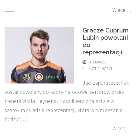
Więcej…
Gracze Cuprum
Lubin powołani
do
reprezentacji
2019-04-26
AKTUALNOŚCI
Jędrzej Gruszczyński
został powołany do kadry narodowej seniorów przez
trenera Vitala Heynena! Nasz libero znalazł się w
szerokim składzie reprezentacji, która w tym sezonie
będzie(…)
Więcej…