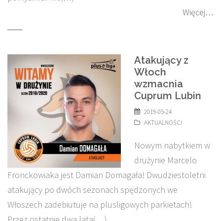
Więcej…
Atakujący z
Włoch
wzmacnia
Cuprum Lubin
2019-05-24
AKTUALNOŚCI
Nowym nabytkiem w
drużynie Marcelo
Fronckowiaka jest Damian Domagała! Dwudziestoletni
atakujący po dwóch sezonach spędzonych we
Włoszech zadebiutuje na plusligowych parkietach!
Przez ostatnie dwa lata(…)