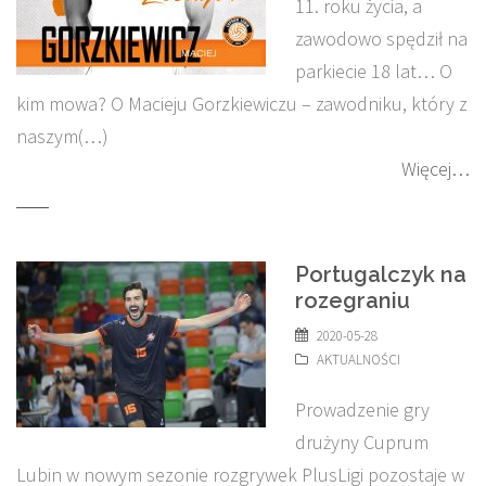
11. roku życia, a
zawodowo spędził na
parkiecie 18 lat… O
kim mowa? O Macieju Gorzkiewiczu – zawodniku, który z
naszym(…)
Więcej…
Portugalczyk na
rozegraniu
2020-05-28
AKTUALNOŚCI
Prowadzenie gry
drużyny Cuprum
Lubin w nowym sezonie rozgrywek PlusLigi pozostaje w