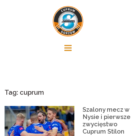
Skip
to
content
Tag:
cuprum
Szalony mecz w
Nysie i pierwsze
zwycięstwo
Cuprum Stilon