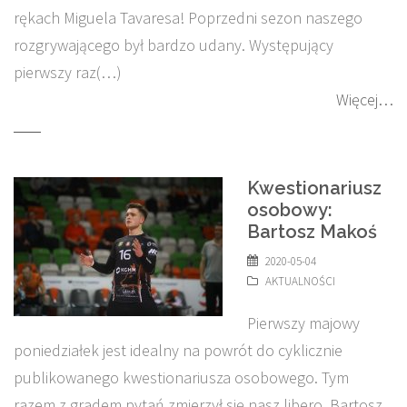
rękach Miguela Tavaresa! Poprzedni sezon naszego
rozgrywającego był bardzo udany. Występujący
pierwszy raz(…)
Więcej…
Kwestionariusz
osobowy:
Bartosz Makoś
2020-05-04
AKTUALNOŚCI
Pierwszy majowy
poniedziałek jest idealny na powrót do cyklicznie
publikowanego kwestionariusza osobowego. Tym
razem z gradem pytań zmierzył się nasz libero, Bartosz