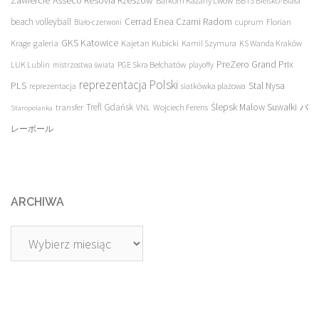
Asseco Resovia Rzeszów
Zawiercie
Barkom Każany Lwów
BBTS Bielsko-Biała
beach volleyball
Cerrad Enea Czarni Radom
cuprum
Florian
Biało-czerwoni
galeria
GKS Katowice
Kajetan Kubicki
Krage
Kamil Szymura
KS Wanda Kraków
PreZero Grand Prix
LUK Lublin
PGE Skra Bełchatów
mistrzostwa świata
playoffy
reprezentacja Polski
PLS
Stal Nysa
siatkówka plażowa
reprezentacja
transfer
Trefl Gdańsk
Ślepsk Malow Suwałki
VNL
Wojciech Ferens
バ
Staropolanka
レーボール
ARCHIWA
Archiwa