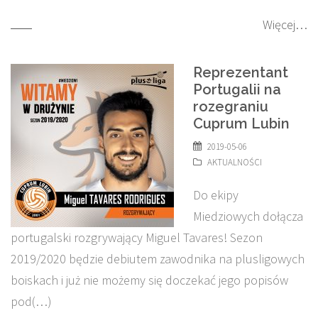
Więcej…
Reprezentant
Portugalii na
rozegraniu
Cuprum Lubin
2019-05-06
AKTUALNOŚCI
Do ekipy
Miedziowych dołącza
portugalski rozgrywający Miguel Tavares! Sezon
2019/2020 będzie debiutem zawodnika na plusligowych
boiskach i już nie możemy się doczekać jego popisów
pod(…)