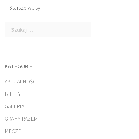
Nawigacja
Starsze wpisy
po
Szukaj:
wpisach
KATEGORIE
AKTUALNOŚCI
BILETY
GALERIA
GRAMY RAZEM
MECZE