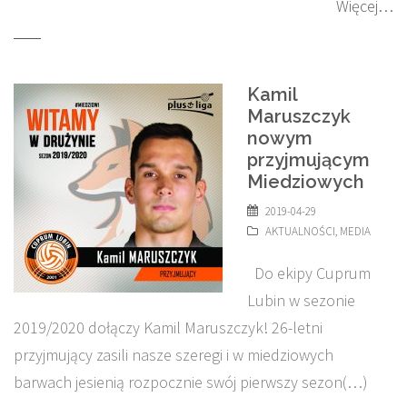
Więcej…
Kamil
Maruszczyk
nowym
przyjmującym
Miedziowych
2019-04-29
AKTUALNOŚCI
,
MEDIA
Do ekipy Cuprum
Lubin w sezonie
2019/2020 dołączy Kamil Maruszczyk! 26-letni
przyjmujący zasili nasze szeregi i w miedziowych
barwach jesienią rozpocznie swój pierwszy sezon(…)