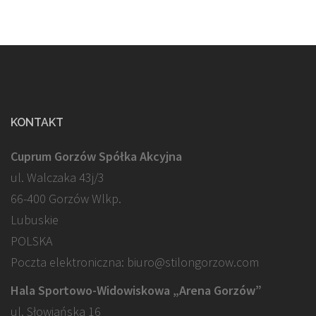
KONTAKT
Cuprum Gorzów Spółka Akcyjna
ul. Walczaka 43j/3
66-400 Gorzów Wlkp.
Lubuskie
POLSKA
Poczta elektroniczna: biuro@stilongorzow.com
Hala Sportowo-Widowiskowa „Arena Gorzów”
ul. Słowiańska 16