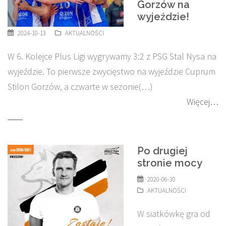
Gorzów na
wyjeździe!
2024-10-13
AKTUALNOŚCI
W 6. Kolejce Plus Ligi wygrywamy 3:2 z PSG Stal Nysa na
wyjeździe. To pierwsze zwycięstwo na wyjeździe Cuprum
Stilon Gorzów, a czwarte w sezonie(…)
Więcej…
Po drugiej
stronie mocy
2020-06-30
AKTUALNOŚCI
W siatkówkę gra od