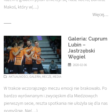
Makoś, który w(…)
Więcej…
Galeria: Cuprum
Lubin –
Jastrzębski
Węgiel
2020-02-06
AKTUALNOŚCI
,
GALERIA
,
MECZE
,
MEDIA
W trakcie wczorajszego meczu emocji nie brakowało. Po
bardzo wyrównanym i zwycięskim dla Miedziowych
pierwszym secie, reszta spotkania nie ułożyła się dla nas
pomyślnie. Nie(…)