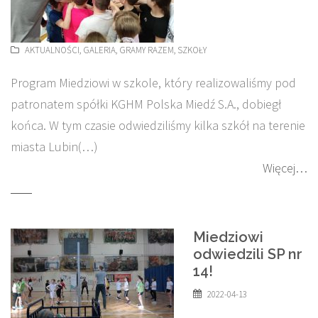
AKTUALNOŚCI
,
GALERIA
,
GRAMY RAZEM
,
SZKOŁY
Program Miedziowi w szkole, który realizowaliśmy pod
patronatem spółki KGHM Polska Miedź S.A., dobiegł
końca. W tym czasie odwiedziliśmy kilka szkół na terenie
miasta Lubin(…)
Więcej…
Miedziowi
odwiedzili SP nr
14!
2022-04-13