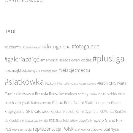
WARTO POMAGAĆ
TAGI
#fotogalerie
#fotogaleria
#cuprumtv
#czasnarewanż
#plusliga
#galeriazdjęć
#memoriał
#MiedziowaMlodziez
#relacjezmeczu
#poznajMiedziowych
#pożegnania
#siatkówka
Aluron CMC Warta
#szkoły
#WartoPomagac
Adam Lorenc
Asseco Resovia Rzeszów
Zawiercie
Barkom Każany Lwów
BBTS Bielsko-Biała
beach volleyball
Cerrad Enea Czarni Radom
cuprum
Florian
Biało-czerwoni
galeria
GKS Katowice
Kajetan Kubicki
Krage
Kamil Szymura
KS Wanda Kraków
PreZero Grand Prix
LUK Lublin
PGE Skra Bełchatów
mistrzostwa świata
playoffy
reprezentacja Polski
PLS
Stal Nysa
siatkówka plażowa
reprezentacja