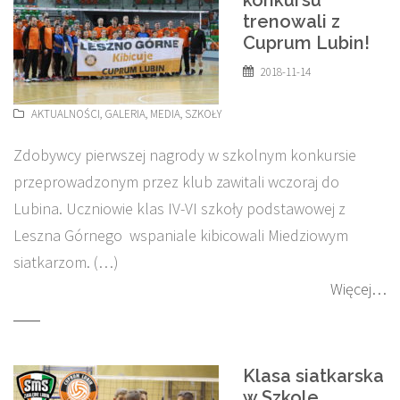
konkursu
trenowali z
Cuprum Lubin!
2018-11-14
AKTUALNOŚCI
,
GALERIA
,
MEDIA
,
SZKOŁY
Zdobywcy pierwszej nagrody w szkolnym konkursie
przeprowadzonym przez klub zawitali wczoraj do
Lubina. Uczniowie klas IV-VI szkoły podstawowej z
Leszna Górnego wspaniale kibicowali Miedziowym
siatkarzom. (…)
Więcej…
Klasa siatkarska
w Szkole