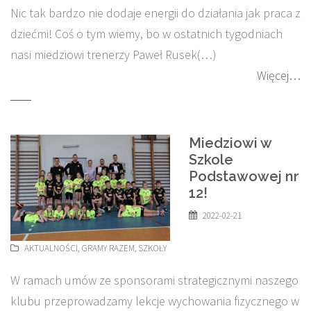
Nic tak bardzo nie dodaje energii do działania jak praca z
dziećmi! Coś o tym wiemy, bo w ostatnich tygodniach
nasi miedziowi trenerzy Paweł Rusek(…)
Więcej…
Miedziowi w
Szkole
Podstawowej nr
12!
2022-02-21
AKTUALNOŚCI
,
GRAMY RAZEM
,
SZKOŁY
W ramach umów ze sponsorami strategicznymi naszego
klubu przeprowadzamy lekcje wychowania fizycznego w