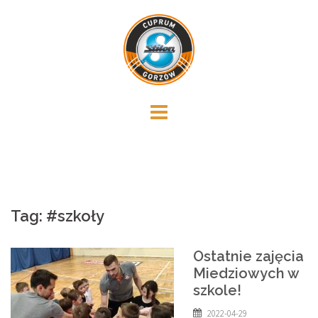
Skip
to
content
Tag:
#szkoły
Ostatnie zajęcia
Miedziowych w
szkole!
2022-04-29