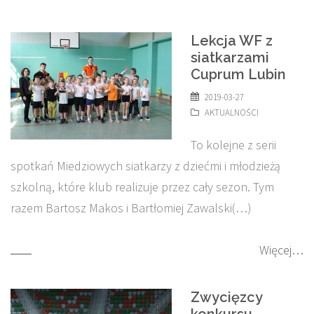
Lekcja WF z
siatkarzami
Cuprum Lubin
2019-03-27
AKTUALNOŚCI
To kolejne z serii
spotkań Miedziowych siatkarzy z dziećmi i młodzieżą
szkolną, które klub realizuje przez cały sezon. Tym
razem Bartosz Makos i Bartłomiej Zawalski(…)
Więcej…
Zwycięzcy