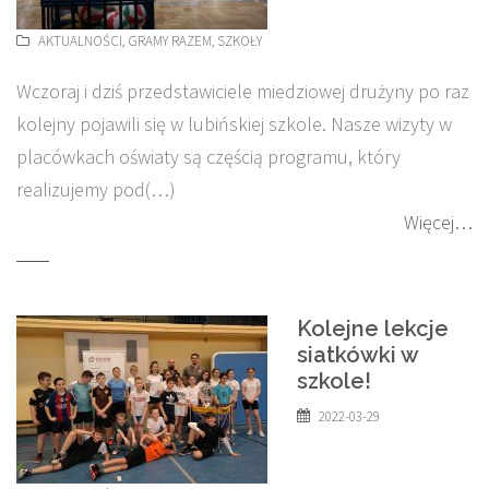
AKTUALNOŚCI
,
GRAMY RAZEM
,
SZKOŁY
Wczoraj i dziś przedstawiciele miedziowej drużyny po raz
kolejny pojawili się w lubińskiej szkole. Nasze wizyty w
placówkach oświaty są częścią programu, który
realizujemy pod(…)
Więcej…
Kolejne lekcje
siatkówki w
szkole!
2022-03-29