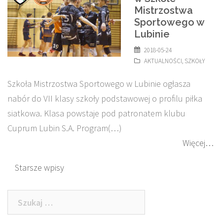
Mistrzostwa
Sportowego w
Lubinie
2018-05-24
AKTUALNOŚCI
,
SZKOŁY
Szkoła Mistrzostwa Sportowego w Lubinie ogłasza
nabór do VII klasy szkoły podstawowej o profilu piłka
siatkowa. Klasa powstaje pod patronatem klubu
Cuprum Lubin S.A. Program(…)
Więcej…
Nawigacja
Starsze wpisy
po
Szukaj:
wpisach