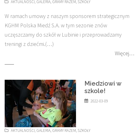
AKTUALNOŚCI
,
GALERIA
,
GRAMY RAZEM
,
SZKOŁY
W ramach umowy z naszym sponsorem strategicznym
KGHM Polska Miedź S.A. w tym sezonie znów
uczęszczamy do szkół w Lubinie i przeprowadzamy
treningi z dziećmi.(…)
Więcej…
Miedziowi w
szkole!
2022-03-09
AKTUALNOŚCI
,
GALERIA
,
GRAMY RAZEM
,
SZKOŁY