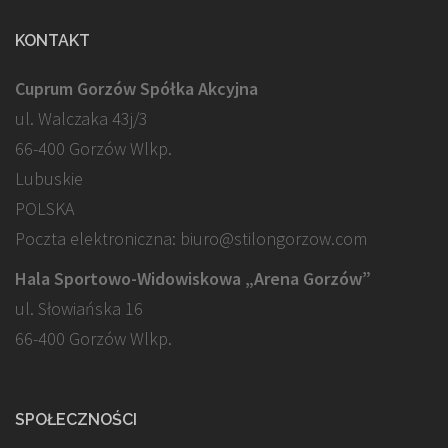
KONTAKT
Cuprum Gorzów Spółka Akcyjna
ul. Walczaka 43j/3
66-400 Gorzów Wlkp.
Lubuskie
POLSKA
Poczta elektroniczna: biuro@stilongorzow.com
Hala Sportowo-Widowiskowa „Arena Gorzów”
ul. Słowiańska 16
66-400 Gorzów Wlkp.
SPOŁECZNOŚCI