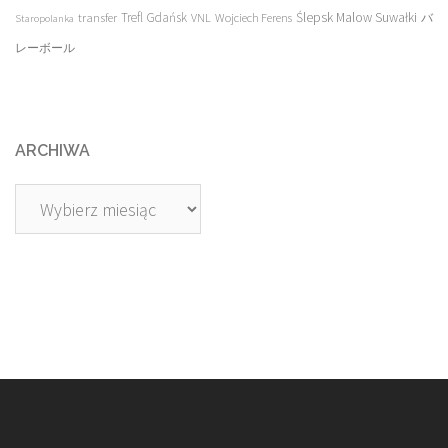
transfer
Trefl Gdańsk
Ślepsk Malow Suwałki
VNL
Wojciech Ferens
バ
Staropolanka
レーボール
ARCHIWA
Archiwa