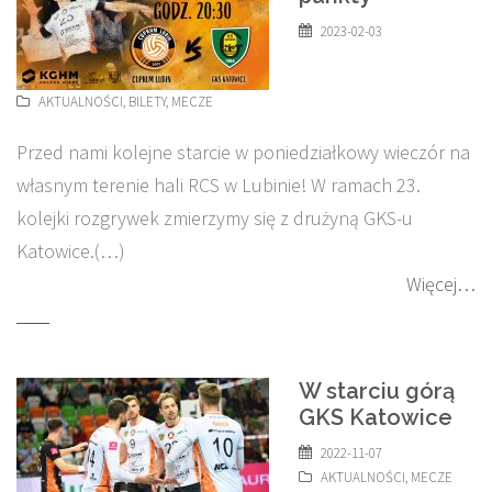
2023-02-03
AKTUALNOŚCI
,
BILETY
,
MECZE
Przed nami kolejne starcie w poniedziałkowy wieczór na
własnym terenie hali RCS w Lubinie! W ramach 23.
kolejki rozgrywek zmierzymy się z drużyną GKS-u
Katowice.(…)
Więcej…
W starciu górą
GKS Katowice
2022-11-07
AKTUALNOŚCI
,
MECZE