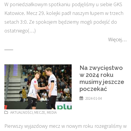
W poniedziałkowym spotkaniu podjęliśmy u siebie GKS
Katowice. Mecz 29. kolejki padł naszym łupem w trzech
setach 3:0. Ze spokojem będziemy mogli podejść do
ostatniego(…)
Więcej…
Na zwycięstwo
w 2024 roku
musimy jeszcze
poczekać
2024-01-04
AKTUALNOŚCI
,
MECZE
,
MEDIA
Pierwszy wyjazdowy mecz w nowym roku rozegraliśmy w