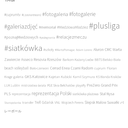
#fotogalerie
#fotogaleria
#cuprumtv
#czasnarewanż
#plusliga
#galeriazdjęć
#memoriał
#MiedziowaMlodziez
#relacjezmeczu
#poznajMiedziowych
#pożegnania
#siatkówka
Aluron CMC Warta
#szkoły
#WartoPomagac
Adam Lorenc
Asseco Resovia Rzeszów
Zawiercie
Barkom Każany Lwów
BBTS Bielsko-Biała
beach volleyball
Cerrad Enea Czarni Radom
cuprum
Florian
Biało-czerwoni
galeria
GKS Katowice
Kajetan Kubicki
Krage
Kamil Szymura
KS Wanda Kraków
PreZero Grand Prix
LUK Lublin
PGE Skra Bełchatów
mistrzostwa świata
playoffy
reprezentacja Polski
PLS
Stal Nysa
siatkówka plażowa
reprezentacja
transfer
Trefl Gdańsk
Ślepsk Malow Suwałki
VNL
Wojciech Ferens
バ
Staropolanka
レーボール