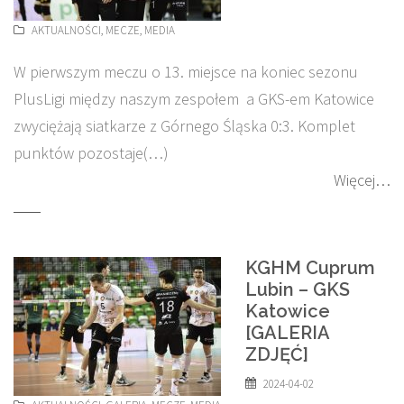
AKTUALNOŚCI
,
MECZE
,
MEDIA
W pierwszym meczu o 13. miejsce na koniec sezonu
PlusLigi między naszym zespołem a GKS-em Katowice
zwyciężają siatkarze z Górnego Śląska 0:3. Komplet
punktów pozostaje(…)
Więcej…
KGHM Cuprum
Lubin – GKS
Katowice
[GALERIA
ZDJĘĆ]
2024-04-02