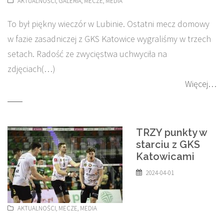
AKTUALNOŚCI
,
GALERIA
,
MECZE
,
MEDIA
To był piękny wieczór w Lubinie. Ostatni mecz domowy
w fazie zasadniczej z GKS Katowice wygraliśmy w trzech
setach. Radość ze zwycięstwa uchwyciła na
zdjęciach(…)
Więcej…
TRZY punkty w
starciu z GKS
Katowicami
2024-04-01
AKTUALNOŚCI
,
MECZE
,
MEDIA