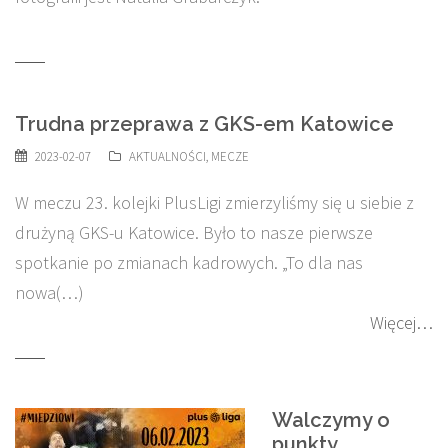
Trudna przeprawa z GKS-em Katowice
2023-02-07
AKTUALNOŚCI
,
MECZE
W meczu 23. kolejki PlusLigi zmierzyliśmy się u siebie z
drużyną GKS-u Katowice. Było to nasze pierwsze
spotkanie po zmianach kadrowych. „To dla nas
nowa(…)
Więcej…
Walczymy o
punkty