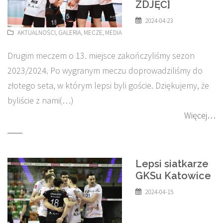
ZDJĘĆ]
2024-04-23
AKTUALNOŚCI
,
GALERIA
,
MECZE
,
MEDIA
Drugim meczem o 13. miejsce zakończyliśmy sezon
2023/2024. Po wygranym meczu doprowadziliśmy do
złotego seta, w którym lepsi byli goście. Dziękujemy, że
byliście z nami(…)
Więcej…
Lepsi siatkarze
GKSu Katowice
2024-04-15