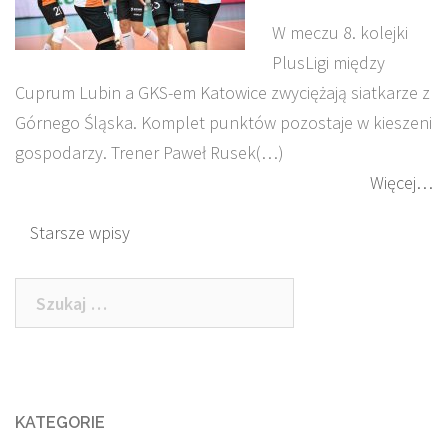
W meczu 8. kolejki
PlusLigi między
Cuprum Lubin a GKS-em Katowice zwyciężają siatkarze z
Górnego Śląska. Komplet punktów pozostaje w kieszeni
gospodarzy. Trener Paweł Rusek(…)
Więcej…
Nawigacja
Starsze wpisy
po
Szukaj:
wpisach
KATEGORIE