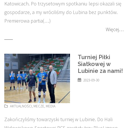
Katowicach. Po trzysetowym spotkaniu lepsi okazali się
gospodarze, a my wróciliśmy do Lubina bez punktów.
Premierowa partia(…)
Więcej…
Turniej Piłki
Siatkowej w
Lubinie za nami!
2023-09-30
AKTUALNOŚCI
,
MECZE
,
MEDIA
Zakończyliśmy towarzyski turniej w Lubinie. Do Hali
Widowiskowo-Sportowej RCS zawitały trzy PlusLigowe