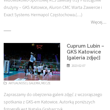
drużyny – GKS Katowice, Aluron CMC Warta Zawiercie i
Exact Systems Hermapol Częstochowa.(…)
Więcej…
Cuprum Lubin –
GKS Katowice
[galeria zdjęć]
2023-02-07
AKTUALNOŚCI
,
GALERIA
,
MECZE
Zapraszamy do obejrzenia galerii zdjęć z wczorajszego
spotkania z GKS-em Katowice. Autorką poniższych
fotografii jest Natalia Grabarczyk.