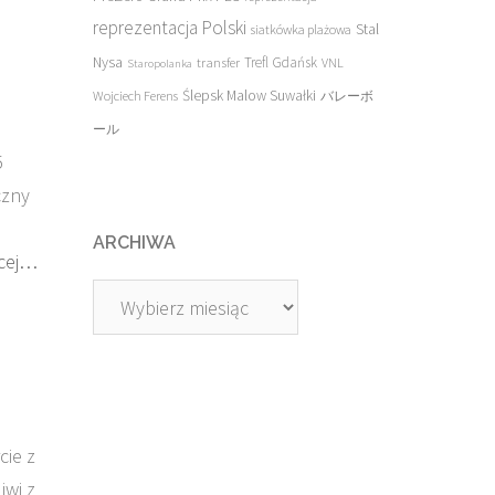
reprezentacja Polski
Stal
siatkówka plażowa
Nysa
transfer
Trefl Gdańsk
VNL
Staropolanka
Ślepsk Malow Suwałki
Wojciech Ferens
バレーボ
ール
5
czny
ARCHIWA
cej…
Archiwa
cie z
iwi z