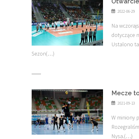
Otwarcie
2022-06-29
Na wczorajs
dotyczące n
Ustalono ta
Sezon(…)
Mecze to
2021-09-13
W miniony p
Rozegraliśm
Nysa.(…)