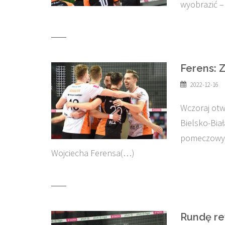
wyobrazić 
Ferens: 
2022-12-16
Wczoraj otw
Bielsko-Bia
pomeczowyc
Wojciecha Ferensa(…)
Rundę r