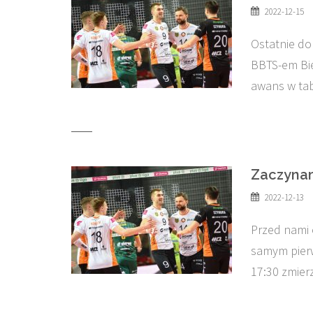
2022-12-15
Ostatnie d
BBTS-em Bie
awans w tab
Zaczyna
2022-12-13
Przed nami 
samym pierw
17:30 zmier