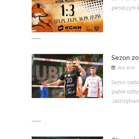
pierwszym 
Sezon 20
2022-10-02
Sezon siatk
piątek odbył
Jastrzębian