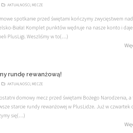
AKTUALNOŚCI
,
MECZE
omowe spotkanie przed świętami kończymy zwycięstwem nad
lsko-Biała! Komplet punktów wędruje na nasze konto i daje
eli PlusLigi. Weszliśmy w to(…)
Wię
my rundę rewanżową!
AKTUALNOŚCI
,
MECZE
ostatni domowy mecz przed świętami Bożego Narodzenia, a
sze starcie rundy rewanżowej w PlusLidze. Już w czwartek 
zymy się(…)
Wię