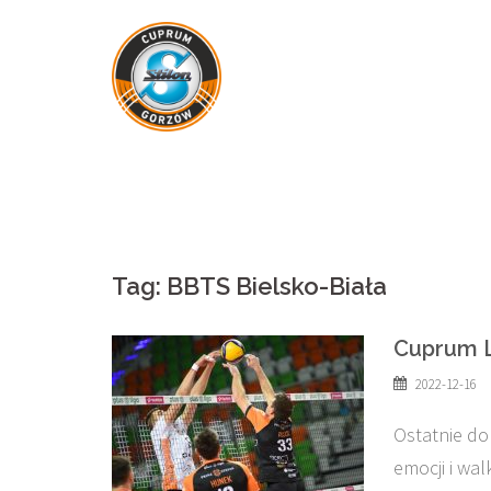
Skip
to
content
Tag:
BBTS Bielsko-Biała
Cuprum L
2022-12-16
Ostatnie do
emocji i wal