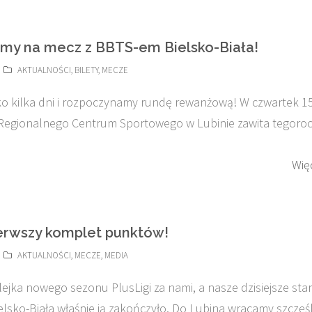
my na mecz z BBTS-em Bielsko-Biała!
AKTUALNOŚCI
,
BILETY
,
MECZE
ko kilka dni i rozpoczynamy rundę rewanżową! W czwartek 1
Regionalnego Centrum Sportowego w Lubinie zawita tegoro
Wię
rwszy komplet punktów!
AKTUALNOŚCI
,
MECZE
,
MEDIA
ejka nowego sezonu PlusLigi za nami, a nasze dzisiejsze star
lsko-Biała właśnie ją zakończyło. Do Lubina wracamy szczęśl