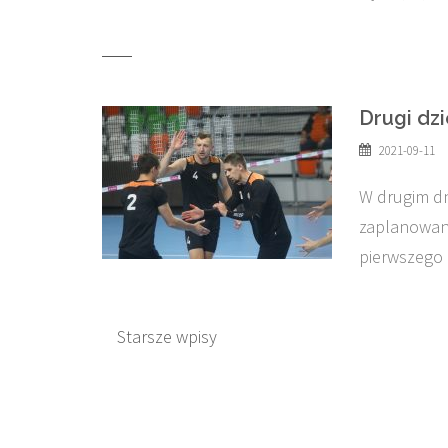
Drugi dz
2021-09-11
W drugim dn
zaplanowane
pierwszego 
Nawigacja
Starsze wpisy
po
wpisach