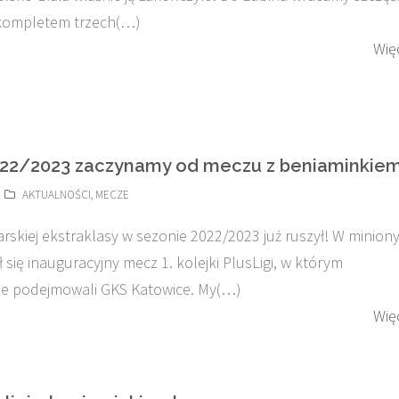
kompletem trzech(…)
Wię
22/2023 zaczynamy od meczu z beniaminkiem
AKTUALNOŚCI
,
MECZE
arskiej ekstraklasy w sezonie 2022/2023 już ruszył! W minion
 się inauguracyjny mecz 1. kolejki PlusLigi, w którym
ie podejmowali GKS Katowice. My(…)
Wię