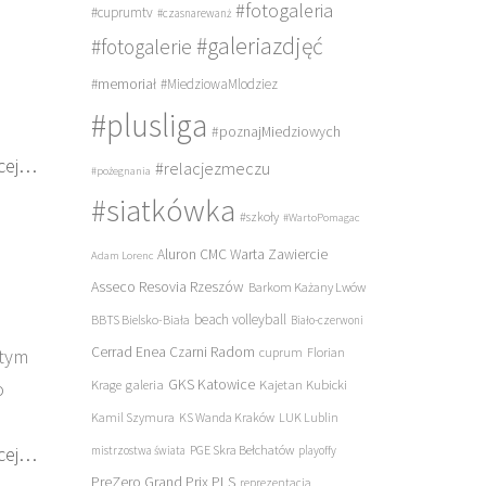
#fotogaleria
#cuprumtv
#czasnarewanż
#galeriazdjęć
#fotogalerie
#memoriał
#MiedziowaMlodziez
#plusliga
#poznajMiedziowych
cej…
#relacjezmeczu
#pożegnania
#siatkówka
#szkoły
#WartoPomagac
Aluron CMC Warta Zawiercie
Adam Lorenc
Asseco Resovia Rzeszów
Barkom Każany Lwów
beach volleyball
BBTS Bielsko-Biała
Biało-czerwoni
Cerrad Enea Czarni Radom
 tym
cuprum
Florian
galeria
GKS Katowice
Kajetan Kubicki
o
Krage
Kamil Szymura
KS Wanda Kraków
LUK Lublin
cej…
PGE Skra Bełchatów
mistrzostwa świata
playoffy
PreZero Grand Prix PLS
reprezentacja