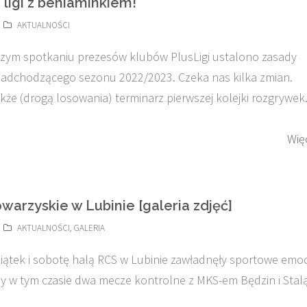
 ligi z beniaminkiem!
AKTUALNOŚCI
zym spotkaniu prezesów klubów PlusLigi ustalono zasady
adchodzącego sezonu 2022/2023. Czeka nas kilka zmian.
kże (drogą losowania) terminarz pierwszej kolejki rozgrywek
Wię
warzyskie w Lubinie [galeria zdjęć]
AKTUALNOŚCI
,
GALERIA
iątek i sobotę halą RCS w Lubinie zawładnęły sportowe emoc
y w tym czasie dwa mecze kontrolne z MKS-em Będzin i Stal