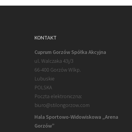
KONTAKT
Cuprum Gorzów Spółka Akcyjna
ul. Walczaka 43j/3
66-400 Gorzów Wlkp.
Lubuskie
POLSKA
Poczta elektroniczna:
biuro@stilongorzow.com
Hala Sportowo-Widowiskowa „Arena
Gorzów”