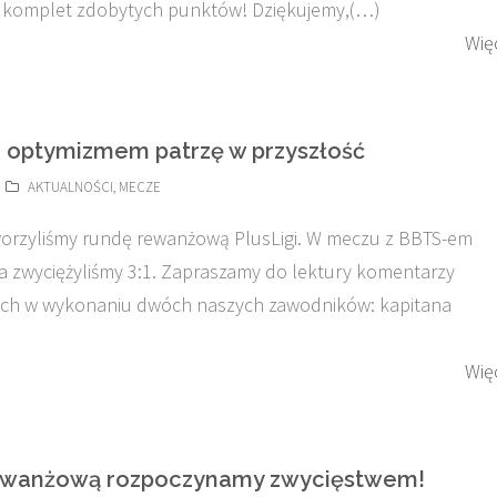
– komplet zdobytych punktów! Dziękujemy,(…)
Wię
Z optymizmem patrzę w przyszłość
AKTUALNOŚCI
,
MECZE
orzyliśmy rundę rewanżową PlusLigi. W meczu z BBTS-em
ła zwyciężyliśmy 3:1. Zapraszamy do lektury komentarzy
h w wykonaniu dwóch naszych zawodników: kapitana
Wię
ewanżową rozpoczynamy zwycięstwem!