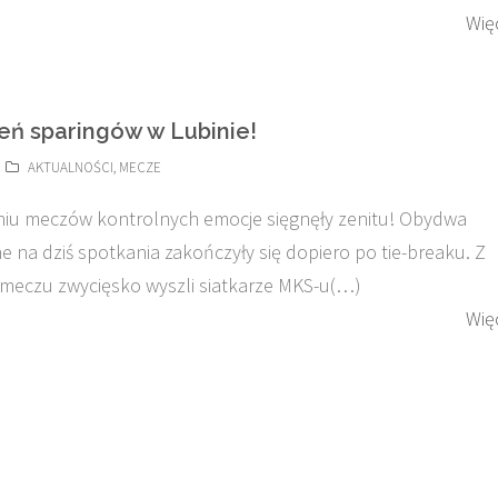
Wię
ień sparingów w Lubinie!
AKTUALNOŚCI
,
MECZE
iu meczów kontrolnych emocje sięgnęły zenitu! Obydwa
 na dziś spotkania zakończyły się dopiero po tie-breaku. Z
meczu zwycięsko wyszli siatkarze MKS-u(…)
Wię