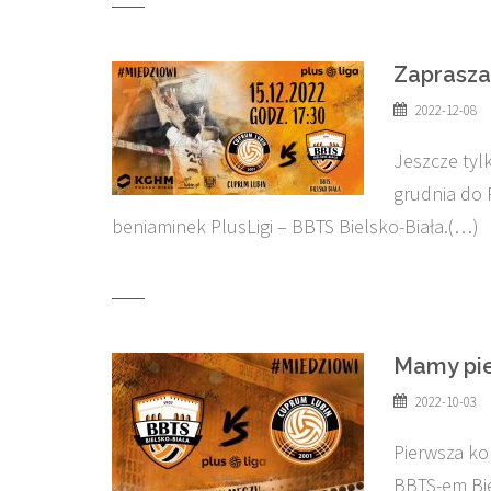
Zaprasza
2022-12-08
Jeszcze tyl
grudnia do 
beniaminek PlusLigi – BBTS Bielsko-Biała.(…)
Mamy pie
2022-10-03
Pierwsza kol
BBTS-em Bie