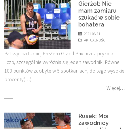
Gierżot: Nie
mam zamiaru
szukać w sobie
bohatera
2021-08-11
AKTUALNOŚCI
Patrząc na turniej PreZero Grand Prix przez pryzmat
liczb, szczególnie wyróżnia się jeden zawodnik. Równe
100 punktów zdobyte w 5 spotkaniach, do tego wysokie
procenty(…)
Więcej…
Rusek: Moi
zawodnicy