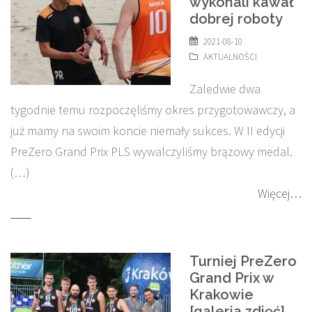
wykonali kawał
dobrej roboty
2021-08-10
AKTUALNOŚCI
Zaledwie dwa
tygodnie temu rozpoczęliśmy okres przygotowawczy, a
już mamy na swoim koncie niemały sukces. W II edycji
PreZero Grand Prix PLS wywalczyliśmy brązowy medal.
(…)
Więcej…
Turniej PreZero
Grand Prix w
Krakowie
[galeria zdjęć]