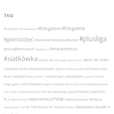
TAGI
#fotogalerie
#fotogaleria
#cuprumtv
#czasnarewanż
#plusliga
#galeriazdjęć
#memoriał
#MiedziowaMlodziez
#relacjezmeczu
#poznajMiedziowych
#pożegnania
#siatkówka
Aluron CMC Warta
#szkoły
#WartoPomagac
Adam Lorenc
Asseco Resovia Rzeszów
Zawiercie
Barkom Każany Lwów
BBTS Bielsko-Biała
beach volleyball
Cerrad Enea Czarni Radom
cuprum
Florian
Biało-czerwoni
galeria
GKS Katowice
Kajetan Kubicki
Krage
Kamil Szymura
KS Wanda Kraków
PreZero Grand Prix
LUK Lublin
PGE Skra Bełchatów
mistrzostwa świata
playoffy
reprezentacja Polski
PLS
Stal Nysa
siatkówka plażowa
reprezentacja
transfer
Trefl Gdańsk
Ślepsk Malow Suwałki
VNL
Wojciech Ferens
バ
Staropolanka