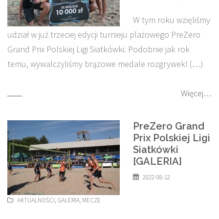
W tym roku wzięliśmy
udział w już trzeciej edycji turnieju plażowego PreZero
Grand Prix Polskiej Ligi Siatkówki. Podobnie jak rok
temu, wywalczyliśmy brązowe medale rozgrywek! (…)
Więcej…
PreZero Grand
Prix Polskiej Ligi
Siatkówki
[GALERIA]
2022-08-12
AKTUALNOŚCI
,
GALERIA
,
MECZE