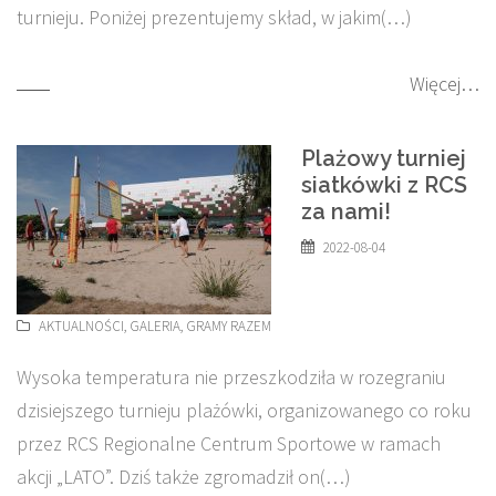
turnieju. Poniżej prezentujemy skład, w jakim(…)
Więcej…
Plażowy turniej
siatkówki z RCS
za nami!
2022-08-04
AKTUALNOŚCI
,
GALERIA
,
GRAMY RAZEM
Wysoka temperatura nie przeszkodziła w rozegraniu
dzisiejszego turnieju plażówki, organizowanego co roku
przez RCS Regionalne Centrum Sportowe w ramach
akcji „LATO”. Dziś także zgromadził on(…)