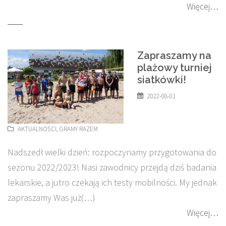
Więcej…
Zapraszamy na
plażowy turniej
siatkówki!
2022-08-01
AKTUALNOŚCI
,
GRAMY RAZEM
Nadszedł wielki dzień: rozpoczynamy przygotowania do
sezonu 2022/2023! Nasi zawodnicy przejdą dziś badania
lekarskie, a jutro czekają ich testy mobilności. My jednak
zapraszamy Was już(…)
Więcej…