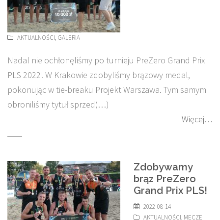
AKTUALNOŚCI
,
GALERIA
Nadal nie ochłonęliśmy po turnieju PreZero Grand Prix
PLS 2022! W Krakowie zdobyliśmy brązowy medal,
pokonując w tie-breaku Projekt Warszawa. Tym samym
obroniliśmy tytuł sprzed(…)
Więcej…
Zdobywamy
brąz PreZero
Grand Prix PLS!
2022-08-14
AKTUALNOŚCI
,
MECZE