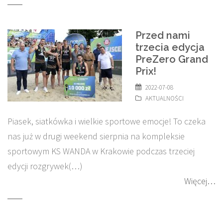
Przed nami
trzecia edycja
PreZero Grand
Prix!
2022-07-08
AKTUALNOŚCI
Piasek, siatkówka i wielkie sportowe emocje! To czeka
nas już w drugi weekend sierpnia na kompleksie
sportowym KS WANDA w Krakowie podczas trzeciej
edycji rozgrywek(…)
Więcej…