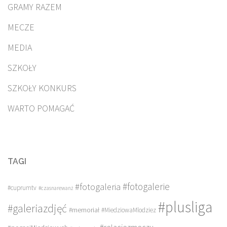
GRAMY RAZEM
MECZE
MEDIA
SZKOŁY
SZKOŁY KONKURS
WARTO POMAGAĆ
TAGI
#fotogalerie
#fotogaleria
#cuprumtv
#czasnarewanż
#plusliga
#galeriazdjęć
#memoriał
#MiedziowaMlodziez