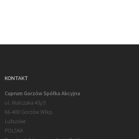
KONTAKT
Cuprum Gorzów Spółka Akcyjna
ul. Walczaka 43j/3
66-400 Gorzów Wlkp.
Lubuskie
POLSKA