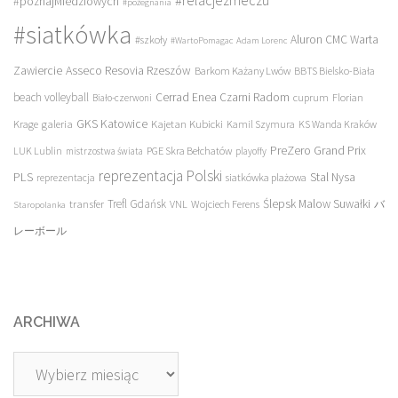
#relacjezmeczu
#poznajMiedziowych
#pożegnania
#siatkówka
Aluron CMC Warta
#szkoły
#WartoPomagac
Adam Lorenc
Asseco Resovia Rzeszów
Zawiercie
Barkom Każany Lwów
BBTS Bielsko-Biała
beach volleyball
Cerrad Enea Czarni Radom
cuprum
Florian
Biało-czerwoni
galeria
GKS Katowice
Kajetan Kubicki
Krage
Kamil Szymura
KS Wanda Kraków
PreZero Grand Prix
LUK Lublin
PGE Skra Bełchatów
mistrzostwa świata
playoffy
reprezentacja Polski
PLS
Stal Nysa
siatkówka plażowa
reprezentacja
transfer
Trefl Gdańsk
Ślepsk Malow Suwałki
VNL
Wojciech Ferens
バ
Staropolanka
レーボール
ARCHIWA
Archiwa