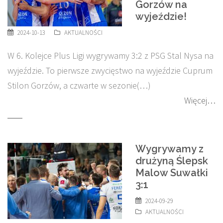
Gorzów na
wyjeździe!
2024-10-13
AKTUALNOŚCI
W 6. Kolejce Plus Ligi wygrywamy 3:2 z PSG Stal Nysa na
wyjeździe. To pierwsze zwycięstwo na wyjeździe Cuprum
Stilon Gorzów, a czwarte w sezonie(…)
Więcej…
Wygrywamy z
drużyną Ślepsk
Malow Suwałki
3:1
2024-09-29
AKTUALNOŚCI