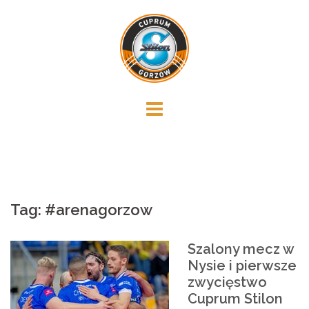
Skip
to
content
Tag:
#arenagorzow
Szalony mecz w
Nysie i pierwsze
zwycięstwo
Cuprum Stilon