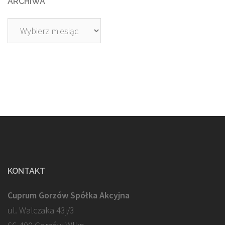
ARCHIWA
Archiwa
KONTAKT
Cuprum Gorzów Spółka Akcyjna
ul. Walczaka 43j/3