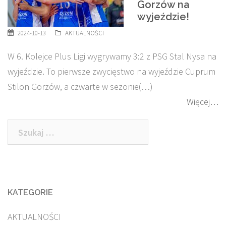
Gorzów na
wyjeździe!
2024-10-13
AKTUALNOŚCI
W 6. Kolejce Plus Ligi wygrywamy 3:2 z PSG Stal Nysa na
wyjeździe. To pierwsze zwycięstwo na wyjeździe Cuprum
Stilon Gorzów, a czwarte w sezonie(…)
Więcej…
Szukaj:
KATEGORIE
AKTUALNOŚCI