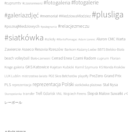
#fotogalerie
#fotogaleria
#cuprumtv
#czasnarewanż
#plusliga
#galeriazdjęć
#memoriał
#MiedziowaMlodziez
#relacjezmeczu
#poznajMiedziowych
#pożegnania
#siatkówka
Aluron CMC Warta
#szkoły
#WartoPomagac
Adam Lorenc
Asseco Resovia Rzeszów
Zawiercie
Barkom Każany Lwów
BBTS Bielsko-Biała
beach volleyball
Cerrad Enea Czarni Radom
cuprum
Florian
Biało-czerwoni
galeria
GKS Katowice
Kajetan Kubicki
Krage
Kamil Szymura
KS Wanda Kraków
PreZero Grand Prix
LUK Lublin
PGE Skra Bełchatów
mistrzostwa świata
playoffy
reprezentacja Polski
PLS
Stal Nysa
siatkówka plażowa
reprezentacja
transfer
Trefl Gdańsk
Ślepsk Malow Suwałki
VNL
Wojciech Ferens
バ
Staropolanka
レーボール