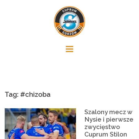
Skip
to
content
Tag:
#chizoba
Szalony mecz w
Nysie i pierwsze
zwycięstwo
Cuprum Stilon