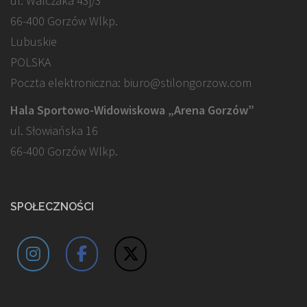
ul. Walczaka 43j/3
66-400 Gorzów Wlkp.
Lubuskie
POLSKA
Poczta elektroniczna: biuro@stilongorzow.com
Hala Sportowo-Widowiskowa „Arena Gorzów”
ul. Słowiańska 16
66-400 Gorzów Wlkp.
SPOŁECZNOŚCI