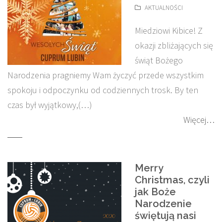
AKTUALNOŚCI
Miedziowi Kibice! Z
okazji zbliżających się
świąt Bożego
Narodzenia pragniemy Wam życzyć przede wszystkim
spokoju i odpoczynku od codziennych trosk. By ten
czas był wyjątkowy,(…)
Więcej…
Merry
Christmas, czyli
jak Boże
Narodzenie
świętują nasi