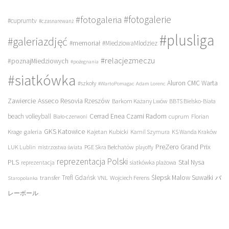
#fotogalerie
#fotogaleria
#cuprumtv
#czasnarewanż
#plusliga
#galeriazdjęć
#memoriał
#MiedziowaMlodziez
#relacjezmeczu
#poznajMiedziowych
#pożegnania
#siatkówka
Aluron CMC Warta
#szkoły
#WartoPomagac
Adam Lorenc
Asseco Resovia Rzeszów
Zawiercie
Barkom Każany Lwów
BBTS Bielsko-Biała
beach volleyball
Cerrad Enea Czarni Radom
cuprum
Florian
Biało-czerwoni
galeria
GKS Katowice
Kajetan Kubicki
Krage
Kamil Szymura
KS Wanda Kraków
PreZero Grand Prix
LUK Lublin
PGE Skra Bełchatów
mistrzostwa świata
playoffy
reprezentacja Polski
PLS
Stal Nysa
siatkówka plażowa
reprezentacja
transfer
Trefl Gdańsk
Ślepsk Malow Suwałki
VNL
Wojciech Ferens
バ
Staropolanka
レーボール