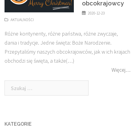
obcokrajowcy
2020-12-23
AKTUALNOŚCI
Różne kontynenty, różne państwa, różne zwyczaje,
dania i tradycje. Jedne święta: Boże Narodzenie.
Przepytaliśmy naszych obcokrajowców, jak w ich krajach
obchodzi się święta, a także(…)
Więcej…
Szukaj:
KATEGORIE