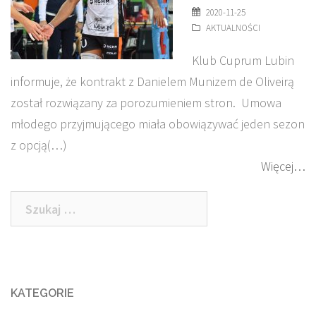
2020-11-25
AKTUALNOŚCI
Klub Cuprum Lubin
informuje, że kontrakt z Danielem Munizem de Oliveirą
został rozwiązany za porozumieniem stron. Umowa
młodego przyjmującego miała obowiązywać jeden sezon
z opcją(…)
Więcej…
Szukaj:
KATEGORIE