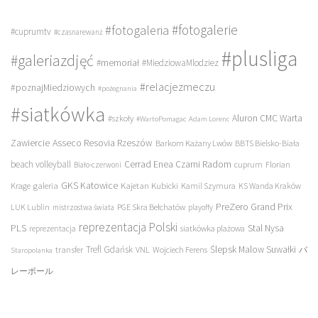
#fotogalerie
#fotogaleria
#cuprumtv
#czasnarewanż
#plusliga
#galeriazdjęć
#memoriał
#MiedziowaMlodziez
#relacjezmeczu
#poznajMiedziowych
#pożegnania
#siatkówka
Aluron CMC Warta
#szkoły
#WartoPomagac
Adam Lorenc
Asseco Resovia Rzeszów
Zawiercie
Barkom Każany Lwów
BBTS Bielsko-Biała
beach volleyball
Cerrad Enea Czarni Radom
cuprum
Florian
Biało-czerwoni
galeria
GKS Katowice
Kajetan Kubicki
Krage
Kamil Szymura
KS Wanda Kraków
PreZero Grand Prix
LUK Lublin
PGE Skra Bełchatów
mistrzostwa świata
playoffy
reprezentacja Polski
PLS
Stal Nysa
siatkówka plażowa
reprezentacja
transfer
Trefl Gdańsk
Ślepsk Malow Suwałki
VNL
Wojciech Ferens
バ
Staropolanka
レーボール