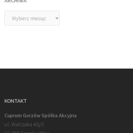
ARCHIWA
Archiwa
KONTAKT
Cuprum Gorzów Spółka Akcyjna
ul. Walczaka 43j/3