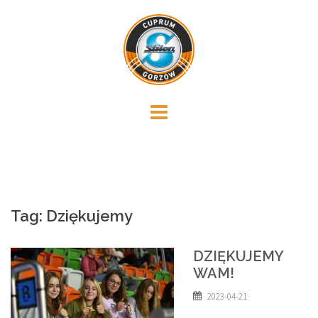
Skip
to
content
Tag:
Dziękujemy
DZIĘKUJEMY
WAM!
2023-04-21