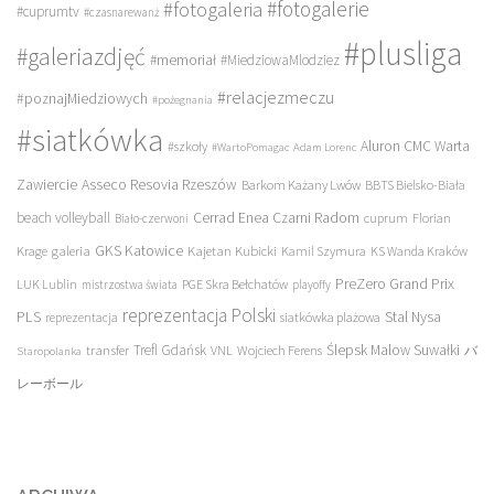
#fotogalerie
#fotogaleria
#cuprumtv
#czasnarewanż
#plusliga
#galeriazdjęć
#memoriał
#MiedziowaMlodziez
#relacjezmeczu
#poznajMiedziowych
#pożegnania
#siatkówka
Aluron CMC Warta
#szkoły
#WartoPomagac
Adam Lorenc
Asseco Resovia Rzeszów
Zawiercie
Barkom Każany Lwów
BBTS Bielsko-Biała
beach volleyball
Cerrad Enea Czarni Radom
cuprum
Florian
Biało-czerwoni
galeria
GKS Katowice
Kajetan Kubicki
Krage
Kamil Szymura
KS Wanda Kraków
PreZero Grand Prix
LUK Lublin
PGE Skra Bełchatów
mistrzostwa świata
playoffy
reprezentacja Polski
PLS
Stal Nysa
siatkówka plażowa
reprezentacja
transfer
Trefl Gdańsk
Ślepsk Malow Suwałki
VNL
Wojciech Ferens
バ
Staropolanka
レーボール