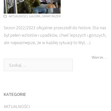
AKTUALNOŚCI
,
GALERIA
,
GRAMY RAZEM
Sezon 2022/2023 oficjalnie przeszedł do historii. Dla nas
był pełen wzlotów i upadków, chwil lepszych i gorszych,
ale najważniejsze, że w każdej sytuacji to Wy(…)
Więcej…
Szukaj:
KATEGORIE
AKTUALNOŚCI