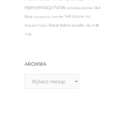
reprezentacja Polski
Stal
siatkówka plażowa
Nysa
transfer
Trefl Gdańsk
VNL
Staropolanka
Ślepsk Malow Suwałki
Wojciech Ferens
バレーボ
ール
ARCHIWA
Archiwa