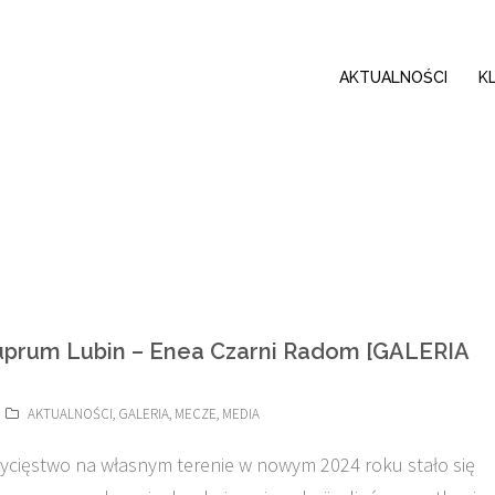
AKTUALNOŚCI
K
prum Lubin – Enea Czarni Radom [GALERIA
AKTUALNOŚCI
,
GALERIA
,
MECZE
,
MEDIA
ycięstwo na własnym terenie w nowym 2024 roku stało się