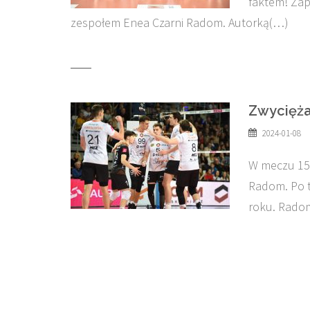
faktem! Zap
zespołem Enea Czarni Radom. Autorką(…)
Zwyciężam
2024-01-08
W meczu 15.
Radom. Po 
roku. Radom