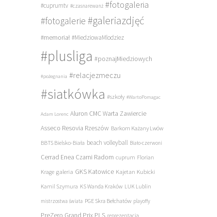
#fotogaleria
#cuprumtv
#czasnarewanż
#galeriazdjęć
#fotogalerie
#memoriał
#MiedziowaMlodziez
#plusliga
#poznajMiedziowych
#relacjezmeczu
#pożegnania
#siatkówka
#szkoły
#WartoPomagac
Aluron CMC Warta Zawiercie
Adam Lorenc
Asseco Resovia Rzeszów
Barkom Każany Lwów
beach volleyball
BBTS Bielsko-Biała
Biało-czerwoni
Cerrad Enea Czarni Radom
cuprum
Florian
galeria
GKS Katowice
Kajetan Kubicki
Krage
Kamil Szymura
KS Wanda Kraków
LUK Lublin
PGE Skra Bełchatów
mistrzostwa świata
playoffy
PreZero Grand Prix PLS
reprezentacja