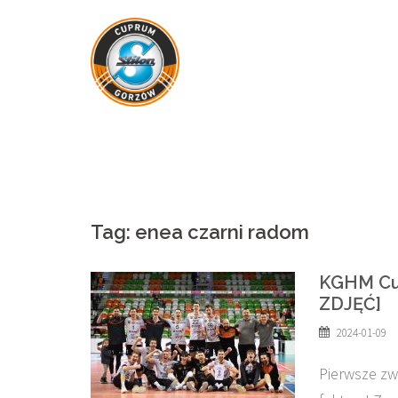
Skip
to
content
Tag:
enea czarni radom
KGHM Cu
ZDJĘĆ]
2024-01-09
Pierwsze zw