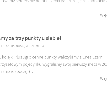
raszamy serdecznie do obejrzenia galerii zdjęć ze spotkania 
Wię
y za trzy punkty u siebie!
AKTUALNOŚCI
,
MECZE
,
MEDIA
 kolejki PlusLigi o cenne punkty walczyliśmy z Enea Czarni
trzysetowym pojedynku wygraliśmy swój pierwszy mecz w 20
ianie rozpoczęli(…)
Wię