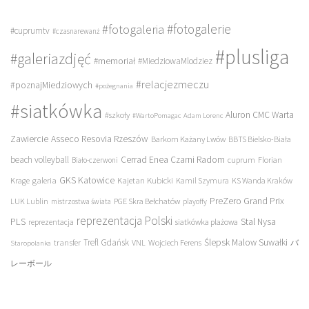
#fotogalerie
#fotogaleria
#cuprumtv
#czasnarewanż
#plusliga
#galeriazdjęć
#memoriał
#MiedziowaMlodziez
#relacjezmeczu
#poznajMiedziowych
#pożegnania
#siatkówka
Aluron CMC Warta
#szkoły
#WartoPomagac
Adam Lorenc
Asseco Resovia Rzeszów
Zawiercie
Barkom Każany Lwów
BBTS Bielsko-Biała
beach volleyball
Cerrad Enea Czarni Radom
cuprum
Florian
Biało-czerwoni
galeria
GKS Katowice
Kajetan Kubicki
Krage
Kamil Szymura
KS Wanda Kraków
PreZero Grand Prix
LUK Lublin
PGE Skra Bełchatów
mistrzostwa świata
playoffy
reprezentacja Polski
PLS
Stal Nysa
siatkówka plażowa
reprezentacja
transfer
Trefl Gdańsk
Ślepsk Malow Suwałki
VNL
Wojciech Ferens
バ
Staropolanka
レーボール