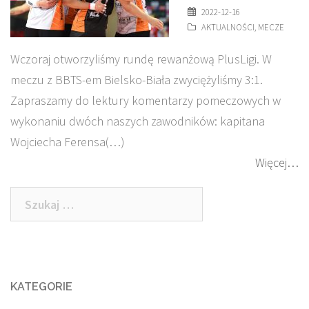
2022-12-16
AKTUALNOŚCI
,
MECZE
Wczoraj otworzyliśmy rundę rewanżową PlusLigi. W
meczu z BBTS-em Bielsko-Biała zwyciężyliśmy 3:1.
Zapraszamy do lektury komentarzy pomeczowych w
wykonaniu dwóch naszych zawodników: kapitana
Wojciecha Ferensa(…)
Więcej…
Szukaj:
KATEGORIE