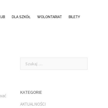
LUB
DLA SZKÓŁ
WOLONTARIAT
BILETY
Szukaj:
KATEGORIE
ować
AKTUALNOŚCI