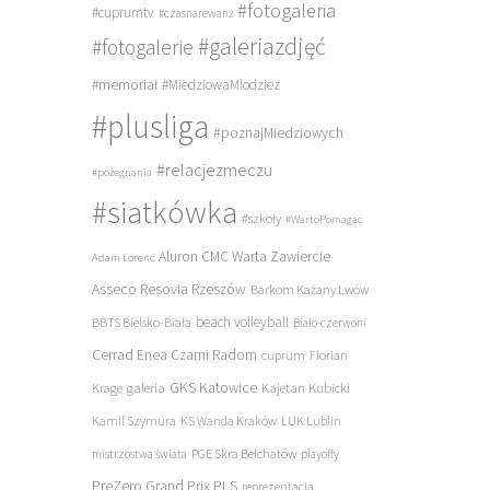
#fotogaleria
#cuprumtv
#czasnarewanż
#galeriazdjęć
#fotogalerie
#memoriał
#MiedziowaMlodziez
#plusliga
#poznajMiedziowych
#relacjezmeczu
#pożegnania
#siatkówka
#szkoły
#WartoPomagac
Aluron CMC Warta Zawiercie
Adam Lorenc
Asseco Resovia Rzeszów
Barkom Każany Lwów
beach volleyball
BBTS Bielsko-Biała
Biało-czerwoni
Cerrad Enea Czarni Radom
cuprum
Florian
galeria
GKS Katowice
Kajetan Kubicki
Krage
Kamil Szymura
KS Wanda Kraków
LUK Lublin
PGE Skra Bełchatów
mistrzostwa świata
playoffy
PreZero Grand Prix PLS
reprezentacja