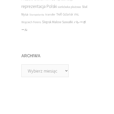
reprezentacja Polski
Stal
siatkówka plażowa
Nysa
transfer
Trefl Gdańsk
VNL
Staropolanka
Ślepsk Malow Suwałki
Wojciech Ferens
バレーボ
ール
ARCHIWA
Archiwa