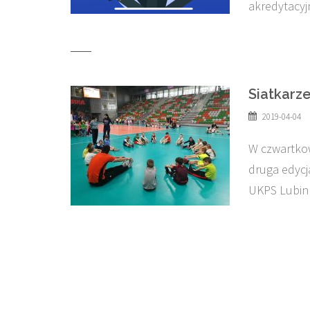
akredytacy
Siatkarz
2019-04-04
W czwartkow
druga edycj
UKPS Lubin 